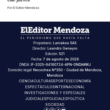
este jueves
Por
El Editor Mendoza
Propietario:
Laniakea SAS
Director:
Leandro Geneyro
Edición:
521
Fecha:
7 de agosto de 2026
DNDA:
IF-2025-64160724-APN-DNDA#MJ
Domicilio legal:
Necochea N°350 - Ciudad de Mendoza,
Mendoza
CIENCIA
CULTURA
DEPORTES
ECONOMÍA
ESPECTÁCULOS
INTERNACIONAL
INVESTIGACIONES Y ESPECIALES
JUDICIALES
POLICIALES
POLÍTICA
SOCIEDAD