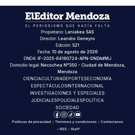
Propietario:
Laniakea SAS
Director:
Leandro Geneyro
Edición:
521
Fecha:
10 de agosto de 2026
DNDA:
IF-2025-64160724-APN-DNDA#MJ
Domicilio legal:
Necochea N°350 - Ciudad de Mendoza,
Mendoza
CIENCIA
CULTURA
DEPORTES
ECONOMÍA
ESPECTÁCULOS
INTERNACIONAL
INVESTIGACIONES Y ESPECIALES
JUDICIALES
POLICIALES
POLÍTICA
SOCIEDAD
Facebook
Instagram
TikTok
YouTube
Políticas de privacidad
/
Términos y condiciones
/
Contáctanos
/
RSS
/
Staff