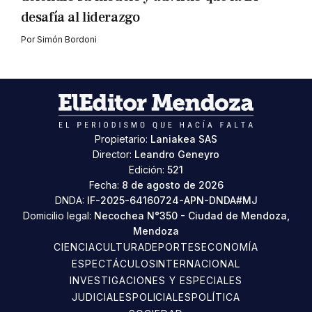
desafía al liderazgo
Por
Simón Bordoni
Propietario:
Laniakea SAS
Director:
Leandro Geneyro
Edición:
521
Fecha:
8 de agosto de 2026
DNDA:
IF-2025-64160724-APN-DNDA#MJ
Domicilio legal:
Necochea N°350 - Ciudad de Mendoza,
Mendoza
CIENCIA
CULTURA
DEPORTES
ECONOMÍA
ESPECTÁCULOS
INTERNACIONAL
INVESTIGACIONES Y ESPECIALES
JUDICIALES
POLICIALES
POLÍTICA