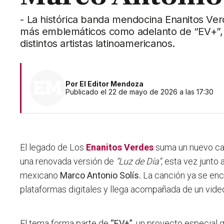
- La histórica banda mendocina Enanitos Ver
más emblemáticos como adelanto de “EV+”, 
distintos artistas latinoamericanos.
Por
El Editor Mendoza
Publicado el 22 de mayo de 2026 a las 17:30
El legado de Los
Enanitos Verdes
suma un nuevo cap
una renovada versión de
“Luz de Día”
, esta vez junto
mexicano
Marco Antonio Solís.
La canción ya se enc
plataformas digitales y llega acompañada de un video l
El tema forma parte de
“EV+”
, un proyecto especial 