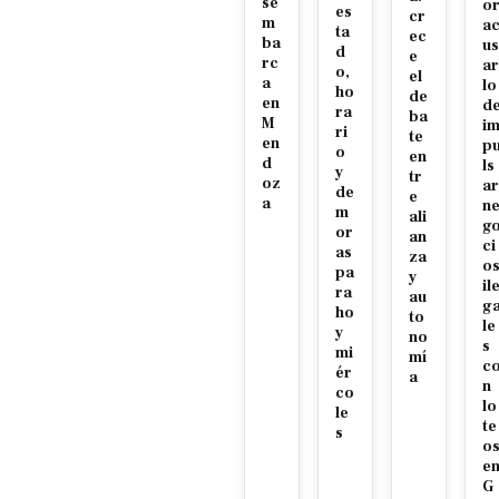
se
o
es
cr
m
a
ta
ec
ba
us
d
e
rc
ar
o,
el
a
lo
ho
de
en
d
ra
ba
M
i
ri
te
en
p
o
en
d
ls
y
tr
oz
ar
de
e
a
n
m
ali
g
or
an
ci
as
za
o
pa
y
il
ra
au
g
ho
to
le
y
no
s
mi
mí
c
ér
a
n
co
lo
le
te
s
o
e
G