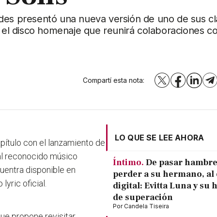
des presentó una nueva versión de uno de sus cl
el disco homenaje que reunirá colaboraciones c
Compartí esta nota:
X
Facebook
LinkedI
T
LO QUE SE LEE AHORA
ítulo con el lanzamiento de
 al reconocido músico
Íntimo.
De pasar hambre
uentra disponible en
perder a su hermano, al 
yric oficial.
digital: Evitta Luna y su 
de superación
Por
Candela Tiseira
que propone revisitar