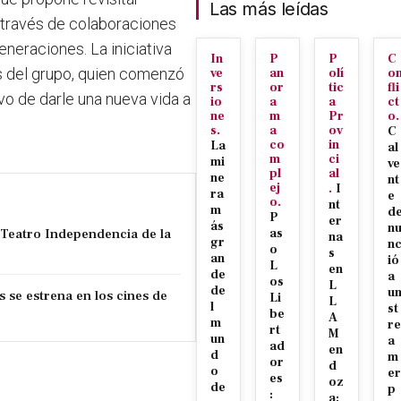
Las más leídas
 través de colaboraciones
generaciones.
La iniciativa
In
P
P
C
s del grupo, quien comenzó
ve
an
olí
o
rs
or
tic
fli
ivo de darle una nueva vida a
io
a
a
ct
ne
m
Pr
o.
s.
a
ov
C
co
in
La
al
m
ci
mi
ve
pl
al
ne
nt
ej
.
I
ra
e
o.
nt
m
d
P
er
ás
n
l Teatro Independencia de la
as
na
gr
n
o
s
an
ió
L
en
de
a
os
L
de
u
s se estrena en los cines de
Li
L
l
st
be
A
m
re
rt
M
un
a
ad
en
d
m
or
d
o
er
es
oz
de
p
:
a: