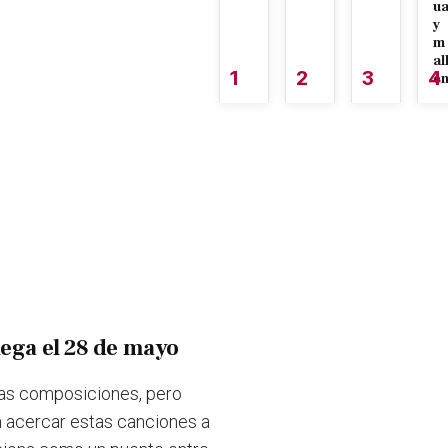
u
y
m
al
1
2
3
4
é
lega el 28 de mayo
as composiciones,
pero
n
acercar estas canciones a