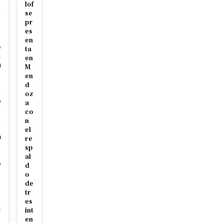
r
lof
c
se
pr
es
en
e
ta
m
en
u
M
en
d
e
oz
o
a
co
s
n
e
el
a
re
sp
al
o
d
o
de
tr
s
es
n
int
en