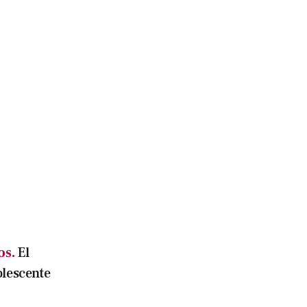
os.
El
olescente