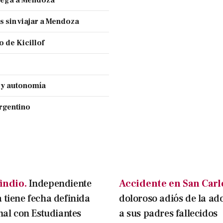
llega a Mendoza
s sin viajar a Mendoza
 de Kicillof
a y autonomía
Argentino
indio.
Independiente
Accidente en San Carl
 tiene fecha definida
doloroso adiós de la ad
inal con Estudiantes
a sus padres fallecidos