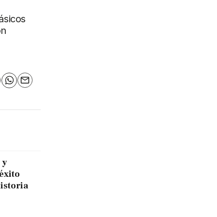
ásicos
on
n
elegram
WhatsApp
Email
 y
éxito
historia