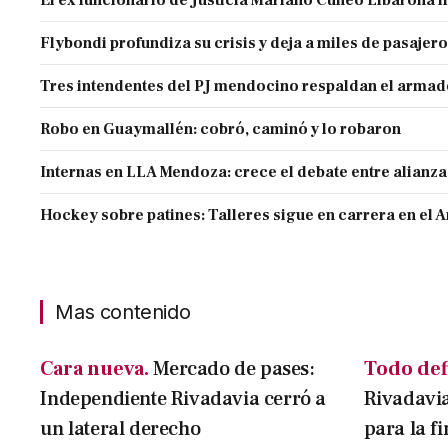
El ex funcionario de Justicia Mariano Cuneo Libarona 
Flybondi profundiza su crisis y deja a miles de pasajero
Tres intendentes del PJ mendocino respaldan el armado
Robo en Guaymallén: cobró, caminó y lo robaron
Internas en LLA Mendoza: crece el debate entre alianz
Hockey sobre patines: Talleres sigue en carrera en el 
Mas contenido
Cara nueva.
Mercado de pases:
Todo def
Independiente Rivadavia cerró a
Rivadavia
un lateral derecho
para la f