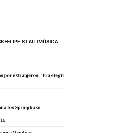
CK
FELIPE STAITI
MÚSICA
s por extranjeros: "Era elegir
r a los Springboks
cia