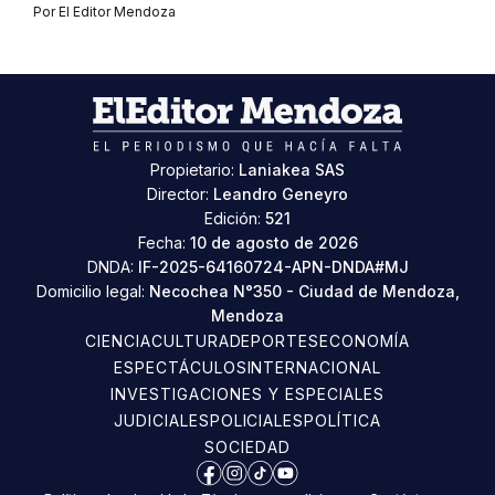
Por
El Editor Mendoza
Propietario:
Laniakea SAS
Director:
Leandro Geneyro
Edición:
521
Fecha:
10 de agosto de 2026
DNDA:
IF-2025-64160724-APN-DNDA#MJ
Domicilio legal:
Necochea N°350 - Ciudad de Mendoza,
Mendoza
CIENCIA
CULTURA
DEPORTES
ECONOMÍA
ESPECTÁCULOS
INTERNACIONAL
INVESTIGACIONES Y ESPECIALES
JUDICIALES
POLICIALES
POLÍTICA
SOCIEDAD
Facebook
Instagram
TikTok
YouTube