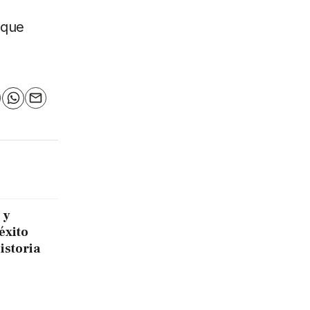
 que
n
elegram
WhatsApp
Email
 y
éxito
historia