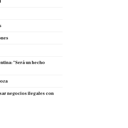
l
s
ones
entina: "Será un hecho
doza
sar negocios ilegales con