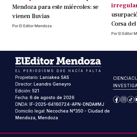
irregula
Mendoza para este miércoles: se
usurpació
vienen lluvias
Corsa del
Por
El Editor Mendoza
Por
El Editor
Propietario:
Laniakea SAS
CIENCIA
C
Director:
Leandro Geneyro
INVESTIG
Edición:
521
Fecha:
6 de agosto de 2026
Facebook
Instag
Ti
DNDA:
IF-2025-64160724-APN-DNDA#MJ
Domicilio legal:
Necochea N°350 - Ciudad de
Mendoza, Mendoza