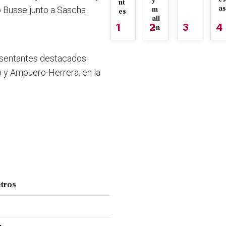
y
nt
as
 Busse junto a Sascha
m
es
all
1
2
3
4
én
esentantes destacados:
o y Ampuero-Herrera, en la
tros