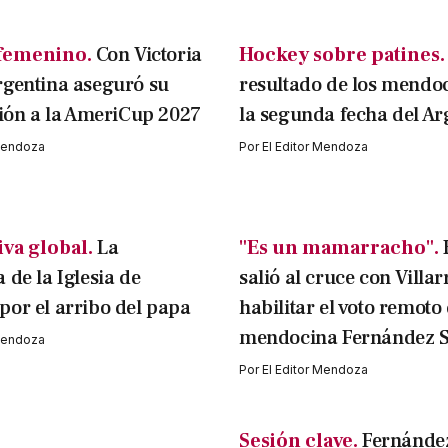
femenino.
Con Victoria
Hockey sobre patines.
rgentina aseguró su
resultado de los mendo
ción a la AmeriCup 2027
la segunda fecha del Ar
 Mendoza
Por
El Editor Mendoza
va global.
La
"Es un mamarracho".
 de la Iglesia de
salió al cruce con Villar
or el arribo del papa
habilitar el voto remoto 
mendocina Fernández S
 Mendoza
Por
El Editor Mendoza
Sesión clave.
Fernández