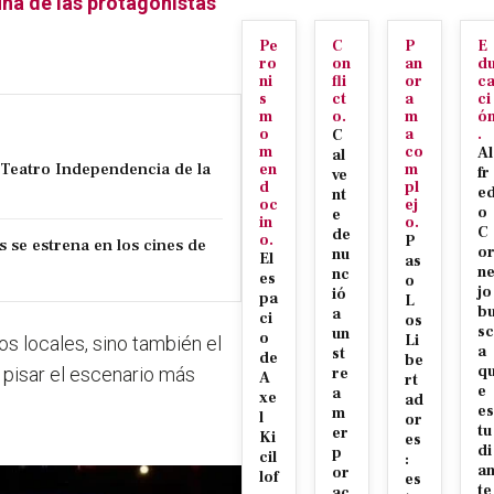
a de las protagonistas
Pe
C
P
E
ro
on
an
d
ni
fli
or
c
s
ct
a
ci
m
o.
m
ó
o
a
.
C
m
co
Al
al
l Teatro Independencia de la
en
m
fr
ve
d
pl
e
nt
oc
ej
o
e
in
o.
C
de
o.
P
s se estrena en los cines de
o
nu
El
as
n
nc
es
o
jo
ió
pa
L
b
a
ci
os
sc
un
o
Li
tos locales, sino también el
a
st
de
be
q
 pisar el escenario más
re
A
rt
e
a
xe
ad
es
m
l
or
tu
er
Ki
es
di
p
cil
:
a
or
lof
es
te
ac