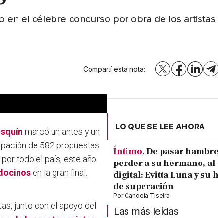
en el célebre concurso por obra de los artistas
Compartí esta nota:
X
Facebook
LinkedI
T
a
LO QUE SE LEE AHORA
osquín
marcó un antes y un
icipación de 582 propuestas
Íntimo.
De pasar hambre
 por todo el país, este año
perder a su hermano, al 
ndocinos
en la gran final.
digital: Evitta Luna y su 
de superación
Por
Candela Tiseira
tas, junto con el apoyo del
Las más leídas