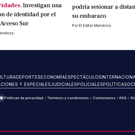
ridades.
Investigan una
podría sesionar a dista
n de identidad por el
su embarazo
 Acceso Sur
Por
El Editor Mendoza
 Mendoza
ULTURA
DEPORTES
ECONOMÍA
ESPECTÁCULOS
INTERNACION
ACIONES Y ESPECIALES
JUDICIALES
POLICIALES
POLÍTICA
SOC
Políticas de privacidad
/
Términos y condiciones
/
Contáctanos
/
RSS
/
St
ram
kTok
YouTube