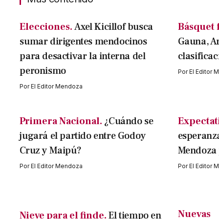
Elecciones.
Axel Kicillof busca
Básquet 
sumar dirigentes mendocinos
Gauna, A
para desactivar la interna del
clasifica
peronismo
Por
El Editor
Por
El Editor Mendoza
Primera Nacional.
¿Cuándo se
Expectati
jugará el partido entre Godoy
esperanza
Cruz y Maipú?
Mendoza p
Por
El Editor Mendoza
Por
El Editor
Nuevas
Nieve para el finde.
El tiempo en