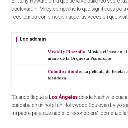
Brittany Howard en la que se la ve bailando sobre las
boulevard—, Miley compartió lo que significaba para 
recordando con emoción aquellas veces en que visitó
Lee además
Vivaldi y Piazzolla.
Música clásica en e
mano de la Orquesta Pianoforte
Cuándo y dónde.
La película de Estelare
Mendoza
"
Cuando llegué a
Los Ángeles
desde Nashville cuand
quedaba en un hotel en Hollywood Boulevard, y yo sa
mi padre para que nadie lo reconociera
", comenzó la