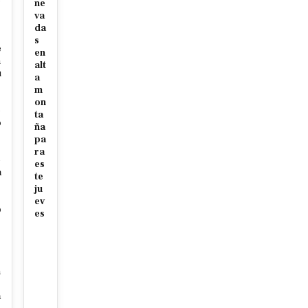
ne
va
da
s
e
en
m
alt
u
a
m
on
e
ta
o
ña
pa
s
ra
e
es
a
te
ju
ev
o
es
s
n
a