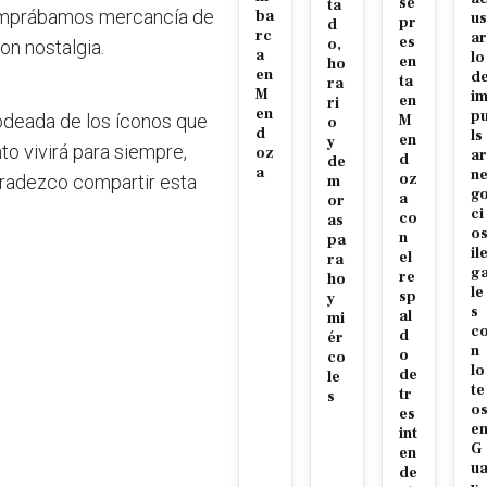
se
ta
comprábamos mercancía de
ba
us
pr
d
rc
ar
es
o,
on nostalgia.
a
lo
en
ho
en
d
ta
ra
M
i
en
ri
en
p
odeada de los íconos que
M
o
d
ls
en
y
 vivirá para siempre,
oz
ar
d
de
a
n
oz
Agradezco compartir esta
m
g
a
or
ci
co
as
o
n
pa
il
el
ra
g
re
ho
le
sp
y
s
al
mi
c
d
ér
n
o
co
lo
de
le
te
tr
s
o
es
e
int
G
en
u
de