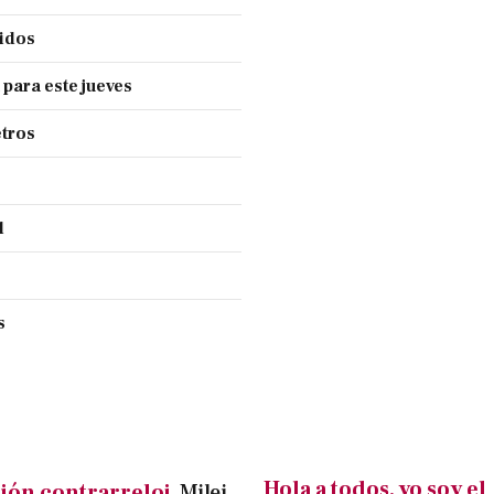
cidos
 para este jueves
tros
l
s
Hola a todos, yo soy el
ión contrarreloj.
Milei