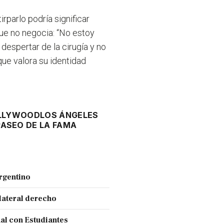
tirparlo podría significar
que no negocia:
“No estoy
 despertar de la cirugía y no
que valora su identidad
LLYWOOD
LOS ÁNGELES
PASEO DE LA FAMA
Argentino
lateral derecho
nal con Estudiantes