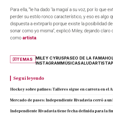
Para ella, "le ha dado ’la magia’ a su voz, por lo que ex
perder su estilo ronco característico, y eso es algo 
dispuesta a extirparlo porque existe la posibilidad de
sonar como yo misma”,
explicó Miley, dejando claro 
como
artista
.
MILEY CYRUS
PASEO DE LA FAMA
HO
TEMAS
INSTAGRAM
MÚSICA
SALUD
ARTISTA
Seguí leyendo
Hockey sobre patines: Talleres sigue en carrera en el 
Mercado de pases: Independiente Rivadavia cerró a un 
Independiente Rivadavia tiene fecha definida para la fi