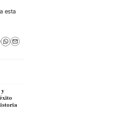
a esta
n
elegram
WhatsApp
Email
 y
éxito
historia