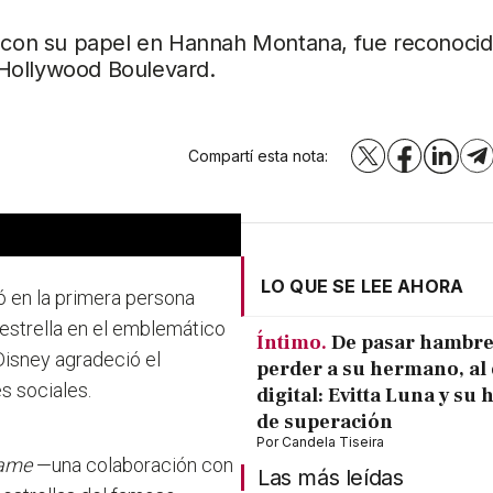
a con su papel en Hannah Montana, fue reconocid
 Hollywood Boulevard.
Compartí esta nota:
X
Facebook
LinkedI
T
LO QUE SE LEE AHORA
ó en la primera persona
estrella en el emblemático
Íntimo.
De pasar hambre
 Disney agradeció el
perder a su hermano, al 
s sociales.
digital: Evitta Luna y su 
de superación
Por
Candela Tiseira
Fame
—una colaboración con
Las más leídas