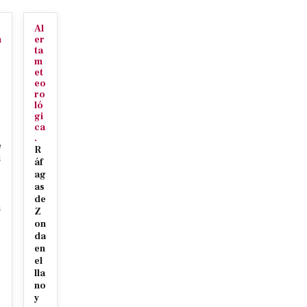
Al
n
er
ta
m
et
eo
ro
ló
gi
ca
.
e
R
u
áf
c
ag
as
de
n
Z
on
da
en
el
lla
no
r
y
c