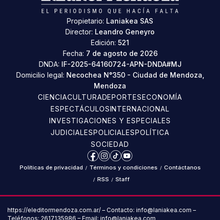
Propietario:
Laniakea SAS
Director:
Leandro Geneyro
Edición:
521
Fecha:
7 de agosto de 2026
DNDA:
IF-2025-64160724-APN-DNDA#MJ
Domicilio legal:
Necochea N°350 - Ciudad de Mendoza,
Mendoza
CIENCIA
CULTURA
DEPORTES
ECONOMÍA
ESPECTÁCULOS
INTERNACIONAL
INVESTIGACIONES Y ESPECIALES
JUDICIALES
POLICIALES
POLÍTICA
SOCIEDAD
Facebook
Instagram
TikTok
YouTube
Políticas de privacidad
/
Términos y condiciones
/
Contáctanos
/
RSS
/
Staff
https://eleditormendoza.com.ar/ – Contacto: info@laniakea.com –
Teléfonos: 2617135986 – Email: info@laniakea.com