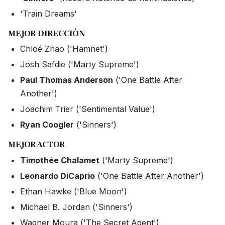
'Train Dreams'
MEJOR DIRECCIÓN
Chloé Zhao ('Hamnet')
Josh Safdie ('Marty Supreme')
Paul Thomas Anderson
('One Battle After
Another')
Joachim Trier ('Sentimental Value')
Ryan Coogler
('Sinners')
MEJOR ACTOR
Timothée Chalamet
('Marty Supreme')
Leonardo DiCaprio
('One Battle After Another')
Ethan Hawke ('Blue Moon')
Michael B. Jordan ('Sinners')
Wagner Moura ('The Secret Agent')