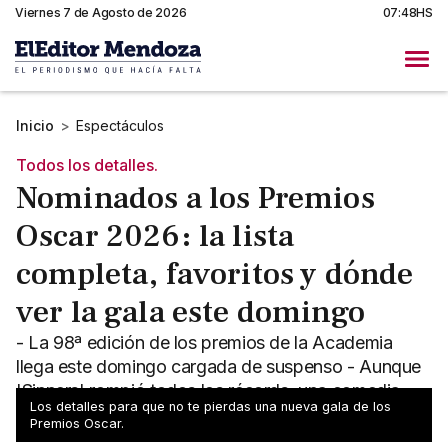
Viernes 7 de Agosto de 2026
07:48HS
Inicio
>
Espectáculos
Todos los detalles.
Nominados a los Premios
Oscar 2026: la lista
completa, favoritos y dónde
ver la gala este domingo
- La 98ª edición de los premios de la Academia
llega este domingo cargada de suspenso - Aunque
'Sinners' rompió todos los récords, una comedia
Los detalles para que no te pierdas una nueva gala de los
negra la amenaza
Premios Oscar.