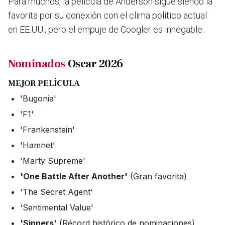
Para muchos, la película de Anderson sigue siendo la
favorita por su conexión con el clima político actual
en EE.UU., pero el empuje de Coogler es innegable.
Nominados
Oscar 2026
MEJOR PELÍCULA
'Bugonia'
'F1'
'Frankenstein'
'Hamnet'
'Marty Supreme'
'One Battle After Another'
(Gran favorita)
'The Secret Agent'
'Sentimental Value'
'Sinners'
(Récord histórico de nominaciones)