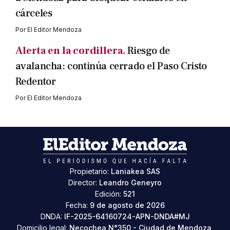
cárceles
Por
El Editor Mendoza
Alerta en la cordillera.
Riesgo de
avalancha: continúa cerrado el Paso Cristo
Redentor
Por
El Editor Mendoza
Propietario:
Laniakea SAS
Director:
Leandro Geneyro
Edición:
521
Fecha:
9 de agosto de 2026
DNDA:
IF-2025-64160724-APN-DNDA#MJ
Domicilio legal:
Necochea N°350 - Ciudad de Mendoza,