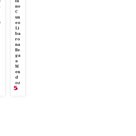
p
ia
n
no
C
un
0
eo
7
Li
ba
ro
na
lle
ga
a
M
en
d
oz
5
a