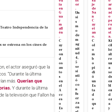
ed
bl
sa
o
ia
or
je
ar
en
.
de
m
G
Sa
a
Un
ua
n
o
si
y
C
p
s
m
ay
r
m
l Teatro Independencia de la
all
et
ni
o
én
an
st
de
.
o.
a.
m
C
C
Ki
s se estrena en los cines de
ag
ay
ol
ci
nit
er
o
lo
ud
on
m
a
4,
d
b
re
5
os
o
u
n, el actor aseguró que la
se
au
pi
a
si
to
di
se
cos. "Durante la última
nti
s
ó
d
ó
ían más.
Querían que
en
un
e
co
el
Es
M
orias.
Y durante la última
n
A
ta
e
fu
 la televisión que Fallon ha
cc
d
d
er
es
o
o
za
o
qu
a
en
Es
e
y
el