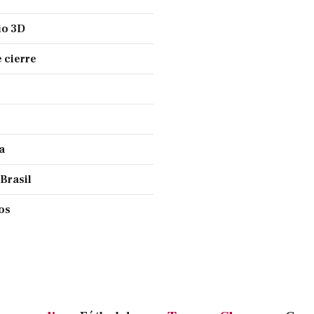
io 3D
 cierre
a
 Brasil
ños