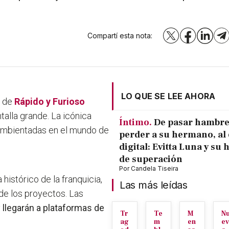
Compartí esta nota:
X
Facebook
LinkedI
T
LO QUE SE LEE AHORA
o de
Rápido y Furioso
talla grande. La icónica
Íntimo.
De pasar hambre
s ambientadas en el mundo de
perder a su hermano, al 
digital: Evitta Luna y su 
de superación
Por
Candela Tiseira
 histórico de la franquicia,
Las más leídas
de los proyectos. Las
y
llegarán a plataformas de
Tr
Te
M
N
ag
m
en
ev