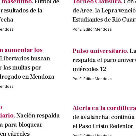
 masculino.
Fútbol de
Torneo Clausura.
Con 
 resultados de la
de Arce, la Lepra venció
fecha
Estudiantes de Río Cuar
 Mendoza
Por
El Editor Mendoza
n aumentar los
Pulso universitario.
L
Libertarios buscan
respalda el paro univers
 las multas por
miércoles 12
drogado en Mendoza
Por
El Editor Mendoza
 Mendoza
o
Alerta en la cordillera
iario.
Nación respalda
de avalancha: continúa
a para bloquear
el Paso Cristo Redentor
 en cárceles
Por
El Editor Mendoza