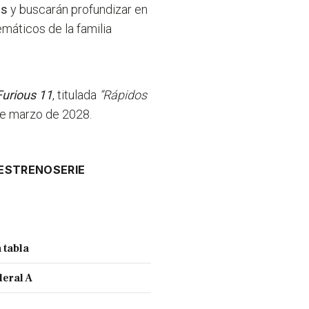
fs
y buscarán profundizar en
máticos de la familia
Furious 11
, titulada
“Rápidos
de marzo de 2028.
ESTRENO
SERIE
 tabla
deral A