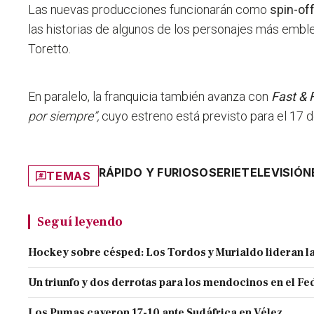
Las nuevas producciones funcionarán como
spin-of
las historias de algunos de los personajes más emble
Toretto.
En paralelo, la franquicia también avanza con
Fast & 
por siempre”,
cuyo estreno está previsto para el 17 
RÁPIDO Y FURIOSO
SERIE
TELEVISIÓN
TEMAS
Seguí leyendo
Hockey sobre césped: Los Tordos y Murialdo lideran la
Un triunfo y dos derrotas para los mendocinos en el Fe
Los Pumas cayeron 17-10 ante Sudáfrica en Vélez