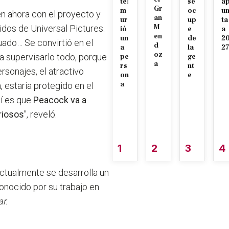
te:
se
a
Gr
m
oc
u
én ahora con el proyecto y
an
ur
up
ta
M
idos de Universal Pictures.
ió
e
a
en
un
de
2
cuado…
Se convirtió en el
d
a
la
2
oz
supervisarlo todo, porque
pe
ge
a
rs
nt
rsonajes, el atractivo
on
e
a
, estaría protegido en el
í es que
Peacock va a
riosos
", reveló.
1
2
3
4
ctualmente se desarrolla un
conocido por su trabajo en
ar.