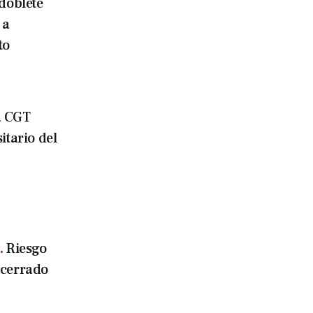
doblete
 a
to
a CGT
itario del
.
Riesgo
 cerrado