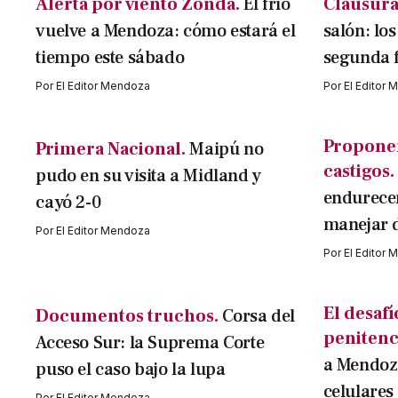
Alerta por viento Zonda.
El frío
Clausura
vuelve a Mendoza: cómo estará el
salón: los
tiempo este sábado
segunda 
Por
El Editor Mendoza
Por
El Editor
Propone
Primera Nacional.
Maipú no
castigos.
pudo en su visita a Midland y
endurecer
cayó 2-0
manejar 
Por
El Editor Mendoza
Por
El Editor
El desafí
Documentos truchos.
Corsa del
penitenc
Acceso Sur: la Suprema Corte
a Mendoz
puso el caso bajo la lupa
celulares
Por
El Editor Mendoza