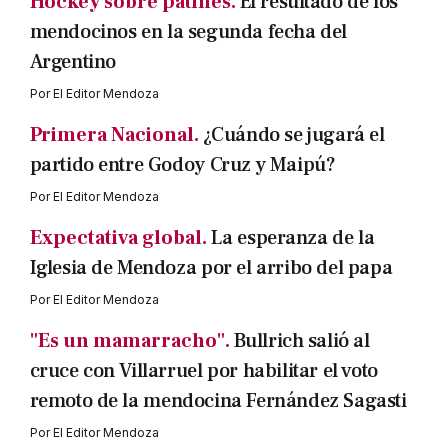
Hockey sobre patines.
El resultado de los
mendocinos en la segunda fecha del
Argentino
Por
El Editor Mendoza
Primera Nacional.
¿Cuándo se jugará el
partido entre Godoy Cruz y Maipú?
Por
El Editor Mendoza
Expectativa global.
La esperanza de la
Iglesia de Mendoza por el arribo del papa
Por
El Editor Mendoza
"Es un mamarracho".
Bullrich salió al
cruce con Villarruel por habilitar el voto
remoto de la mendocina Fernández Sagasti
Por
El Editor Mendoza