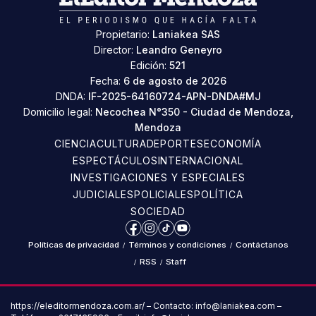
Propietario:
Laniakea SAS
Director:
Leandro Geneyro
Edición:
521
Fecha:
6 de agosto de 2026
DNDA:
IF-2025-64160724-APN-DNDA#MJ
Domicilio legal:
Necochea N°350 - Ciudad de Mendoza,
Mendoza
CIENCIA
CULTURA
DEPORTES
ECONOMÍA
ESPECTÁCULOS
INTERNACIONAL
INVESTIGACIONES Y ESPECIALES
JUDICIALES
POLICIALES
POLÍTICA
SOCIEDAD
Facebook
Instagram
TikTok
YouTube
Políticas de privacidad
/
Términos y condiciones
/
Contáctanos
/
RSS
/
Staff
https://eleditormendoza.com.ar/ – Contacto: info@laniakea.com –