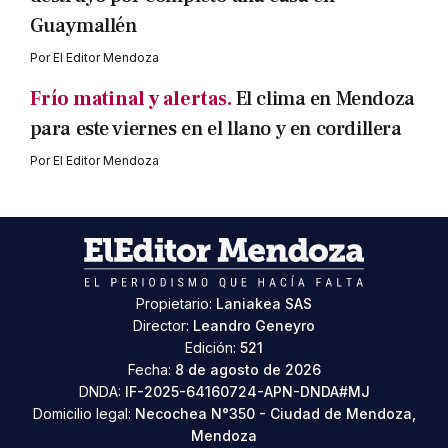
Guaymallén
Por
El Editor Mendoza
Frío matinal y alertas.
El clima en Mendoza
para este viernes en el llano y en cordillera
Por
El Editor Mendoza
Propietario:
Laniakea SAS
Director:
Leandro Geneyro
Edición:
521
Fecha:
8 de agosto de 2026
DNDA:
IF-2025-64160724-APN-DNDA#MJ
Domicilio legal:
Necochea N°350 - Ciudad de Mendoza,
Mendoza