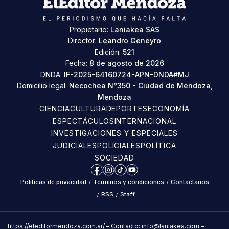
Propietario:
Laniakea SAS
Director:
Leandro Geneyro
Edición:
521
Fecha:
8 de agosto de 2026
DNDA:
IF-2025-64160724-APN-DNDA#MJ
Domicilio legal:
Necochea N°350 - Ciudad de Mendoza,
Mendoza
CIENCIA
CULTURA
DEPORTES
ECONOMÍA
ESPECTÁCULOS
INTERNACIONAL
INVESTIGACIONES Y ESPECIALES
JUDICIALES
POLICIALES
POLÍTICA
SOCIEDAD
Facebook
Instagram
TikTok
YouTube
Políticas de privacidad
/
Términos y condiciones
/
Contáctanos
/
RSS
/
Staff
https://eleditormendoza.com.ar/ – Contacto: info@laniakea.com –