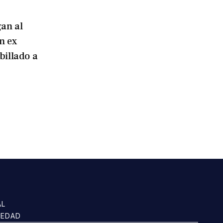
an al
n ex
billado a
AL
IEDAD