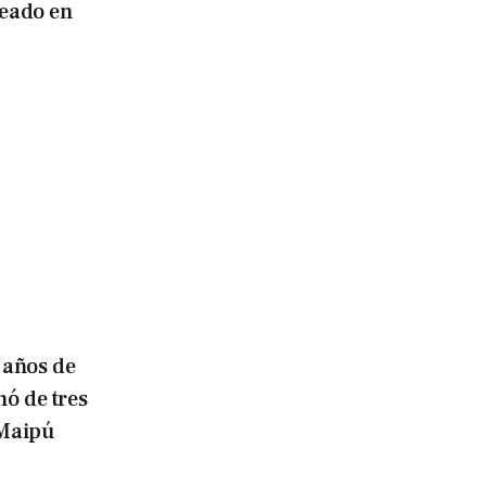
eado en
 años de
nó de tres
 Maipú