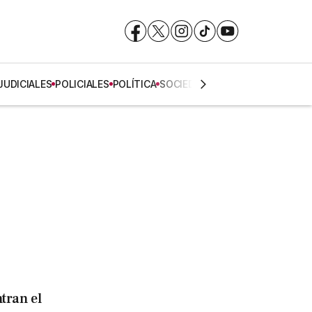
Facebook
Facebook
X
X
Instagram
Instagram
TikTok
TikTok
YouTube
YouTube
JUDICIALES
POLICIALES
POLÍTICA
SOCIEDAD
tran el