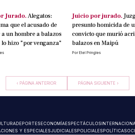
or Jurado.
Alegatos:
Juicio por jurado.
Juzg
irma que el acusado de
presunto homicida de u
r a un hombre a balazos
convicto que murió acri
 lo hizo "por venganza"
balazos en Maipú
les
Por
Etel Pringles
‹
PÁGINA ANTERIOR
PÁGINA SIGUIENTE
›
ULTURA
DEPORTES
ECONOMÍA
ESPECTÁCULOS
INTERNACION
ACIONES Y ESPECIALES
JUDICIALES
POLICIALES
POLÍTICA
SOC