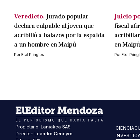
Veredicto.
Jurado popular
Juicio p
declara culpable al joven que
fiscal af
acribilló a balazos por la espalda
acribilla
a un hombre en Maipú
en Maipú
Por
Etel Pringles
Por
Etel Pring
Propietario:
Laniakea SAS
CIENCIA
C
Director:
Leandro Geneyro
INVESTIG