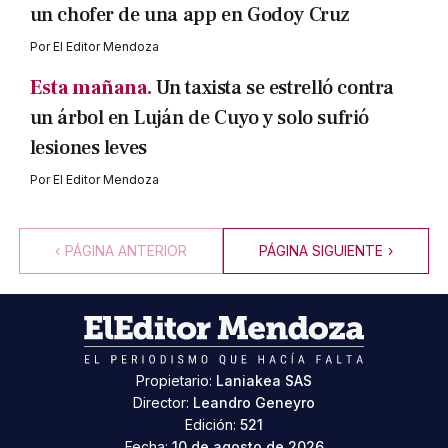
un chofer de una app en Godoy Cruz
Por
El Editor Mendoza
Esta mañana.
Un taxista se estrelló contra
un árbol en Luján de Cuyo y solo sufrió
lesiones leves
Por
El Editor Mendoza
‹
PÁGINA ANTERIOR
PÁGINA SIGUIENTE
›
Propietario:
Laniakea SAS
Director:
Leandro Geneyro
Edición:
521
Fecha:
10 de agosto de 2026