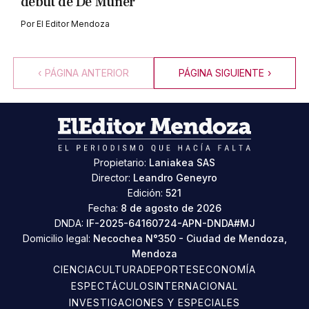
debut de De Muner
Por
El Editor Mendoza
‹
PÁGINA ANTERIOR
PÁGINA SIGUIENTE
›
Propietario:
Laniakea SAS
Director:
Leandro Geneyro
Edición:
521
Fecha:
8 de agosto de 2026
DNDA:
IF-2025-64160724-APN-DNDA#MJ
Domicilio legal:
Necochea N°350 - Ciudad de Mendoza,
Mendoza
CIENCIA
CULTURA
DEPORTES
ECONOMÍA
ESPECTÁCULOS
INTERNACIONAL
INVESTIGACIONES Y ESPECIALES