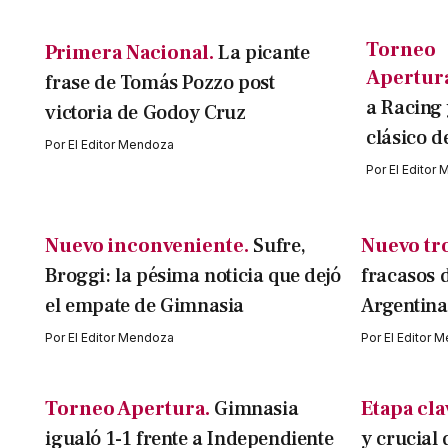
Torneo
Primera Nacional.
La picante
Apertur
frase de Tomás Pozzo post
a Racing 
victoria de Godoy Cruz
clásico d
Por
El Editor Mendoza
Por
El Editor
Nuevo inconveniente.
Sufre,
Nuevo tr
Broggi: la pésima noticia que dejó
fracasos 
el empate de Gimnasia
Argentina
Por
El Editor Mendoza
Por
El Editor 
Torneo Apertura.
Gimnasia
Etapa cla
igualó 1-1 frente a Independiente
y crucial