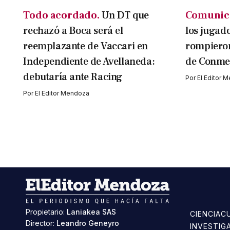
Todo acordado.
Un DT que
Comunic
rechazó a Boca será el
los jugad
reemplazante de Vaccari en
rompieron 
Independiente de Avellaneda:
de Conme
debutaría ante Racing
Por
El Editor 
Por
El Editor Mendoza
Propietario:
Laniakea SAS
CIENCIA
C
Director:
Leandro Geneyro
INVESTIG