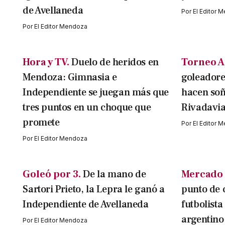
de Avellaneda
Por
El Editor 
Por
El Editor Mendoza
Hora y TV.
Duelo de heridos en
Torneo A
Mendoza: Gimnasia e
goleadore
Independiente se juegan más que
hacen soñ
tres puntos en un choque que
Rivadavi
promete
Por
El Editor 
Por
El Editor Mendoza
Goleó por 3.
De la mano de
Mercado 
Sartori Prieto, la Lepra le ganó a
punto de 
Independiente de Avellaneda
futbolista
argentino
Por
El Editor Mendoza