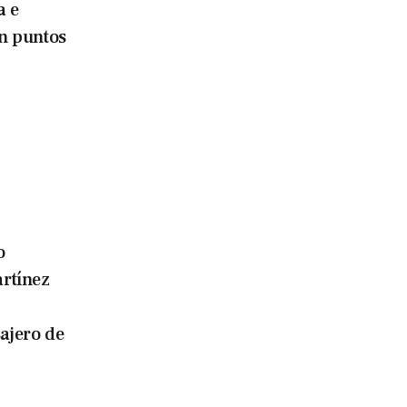
a e
n puntos
o
rtínez
ajero de