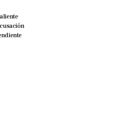
aliente
acusación
endiente