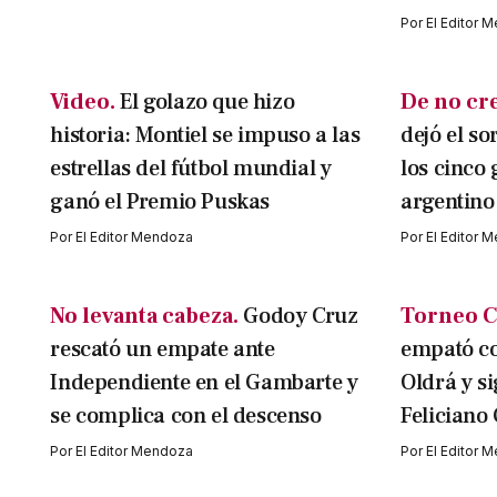
Por
El Editor 
Video.
El golazo que hizo
De no cr
historia: Montiel se impuso a las
dejó el so
estrellas del fútbol mundial y
los cinco 
ganó el Premio Puskas
argentino
Por
El Editor Mendoza
Por
El Editor 
No levanta cabeza.
Godoy Cruz
Torneo C
rescató un empate ante
empató con
Independiente en el Gambarte y
Oldrá y si
se complica con el descenso
Feliciano
Por
El Editor Mendoza
Por
El Editor 