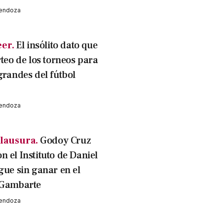
Mendoza
eer.
El insólito dato que
rteo de los torneos para
grandes del fútbol
Mendoza
lausura.
Godoy Cruz
 el Instituto de Daniel
gue sin ganar en el
 Gambarte
Mendoza