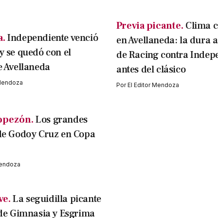
Previa picante.
Clima c
a.
Independiente venció
en Avellaneda: la dura 
y se quedó con el
de Racing contra Indep
e Avellaneda
antes del clásico
 Mendoza
Por
El Editor Mendoza
opezón.
Los grandes
de Godoy Cruz en Copa
Mendoza
ve.
La seguidilla picante
 de Gimnasia y Esgrima