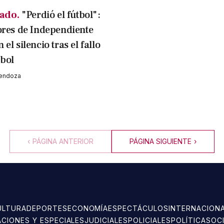
ado.
"Perdió el fútbol":
ores de Independiente
el silencio tras el fallo
bol
Mendoza
‹
PÁGINA ANTERIOR
PÁGINA SIGUIENTE
›
ULTURA
DEPORTES
ECONOMÍA
ESPECTÁCULOS
INTERNACION
ACIONES Y ESPECIALES
JUDICIALES
POLICIALES
POLÍTICA
SOC