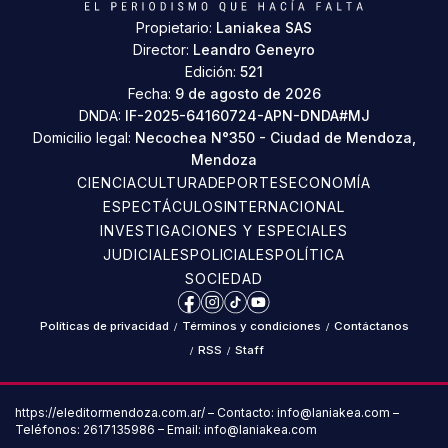
Propietario:
Laniakea SAS
Director:
Leandro Geneyro
Edición:
521
Fecha:
9 de agosto de 2026
DNDA:
IF-2025-64160724-APN-DNDA#MJ
Domicilio legal:
Necochea N°350 - Ciudad de Mendoza,
Mendoza
CIENCIA
CULTURA
DEPORTES
ECONOMÍA
ESPECTÁCULOS
INTERNACIONAL
INVESTIGACIONES Y ESPECIALES
JUDICIALES
POLICIALES
POLÍTICA
SOCIEDAD
Facebook
Instagram
TikTok
YouTube
Políticas de privacidad
/
Términos y condiciones
/
Contáctanos
/
RSS
/
Staff
https://eleditormendoza.com.ar/ – Contacto: info@laniakea.com –
Teléfonos: 2617135986 – Email: info@laniakea.com