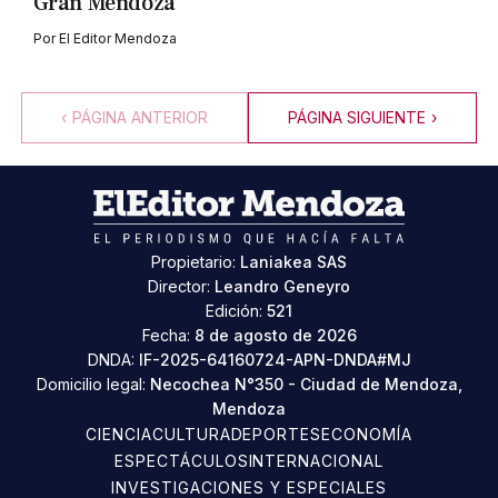
Gran Mendoza
Por
El Editor Mendoza
‹
PÁGINA ANTERIOR
PÁGINA SIGUIENTE
›
Propietario:
Laniakea SAS
Director:
Leandro Geneyro
Edición:
521
Fecha:
8 de agosto de 2026
DNDA:
IF-2025-64160724-APN-DNDA#MJ
Domicilio legal:
Necochea N°350 - Ciudad de Mendoza,
Mendoza
CIENCIA
CULTURA
DEPORTES
ECONOMÍA
ESPECTÁCULOS
INTERNACIONAL
INVESTIGACIONES Y ESPECIALES