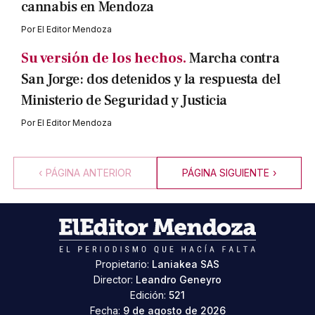
cannabis en Mendoza
Por
El Editor Mendoza
Su versión de los hechos.
Marcha contra
San Jorge: dos detenidos y la respuesta del
Ministerio de Seguridad y Justicia
Por
El Editor Mendoza
‹
PÁGINA ANTERIOR
PÁGINA SIGUIENTE
›
Propietario:
Laniakea SAS
Director:
Leandro Geneyro
Edición:
521
Fecha:
9 de agosto de 2026