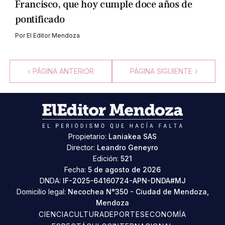
Francisco, que hoy cumple doce años de
pontificado
Por
El Editor Mendoza
‹
PÁGINA ANTERIOR
PÁGINA SIGUIENTE
›
Propietario:
Laniakea SAS
Director:
Leandro Geneyro
Edición:
521
Fecha:
5 de agosto de 2026
DNDA:
IF-2025-64160724-APN-DNDA#MJ
Domicilio legal:
Necochea N°350 - Ciudad de Mendoza,
Mendoza
CIENCIA
CULTURA
DEPORTES
ECONOMÍA