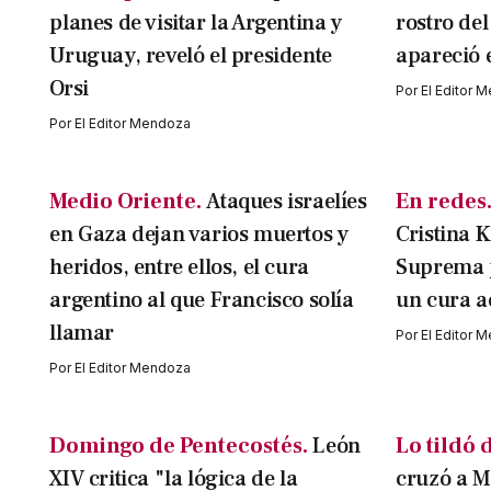
planes de visitar la Argentina y
rostro de
Uruguay, reveló el presidente
apareció e
Orsi
Por
El Editor 
Por
El Editor Mendoza
Medio Oriente.
Ataques israelíes
En redes
en Gaza dejan varios muertos y
Cristina K
heridos, entre ellos, el cura
Suprema p
argentino al que Francisco solía
un cura a
llamar
Por
El Editor 
Por
El Editor Mendoza
Domingo de Pentecostés.
León
Lo tildó 
XIV critica "la lógica de la
cruzó a M