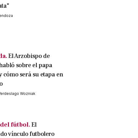
ata"
Mendoza
da.
El Arzobispo de
abló sobre el papa
y cómo será su etapa en
no
Verdeslago Wozniak
del fútbol.
El
do vínculo futbolero