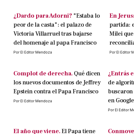
¿Dardo para Adorni?
"Estaba lo
En Jerus
peor de la casta": el palazo de
partida: 
Victoria Villarruel tras bajarse
Milei que
del homenaje al papa Francisco
reconcili
Por
El Editor Mendoza
Por
El Editor
Complot de derecha.
Qué dicen
¿Entrás e
los nuevos documentos de Jeffrey
de algori
Epstein contra el Papa Francisco
buscaron 
en Google
Por
El Editor Mendoza
Por
El Editor 
El año que viene.
El Papa tiene
Conmove