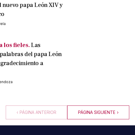
l nuevo papa León XIV y
co
rela
 los fieles.
Las
palabras del papa León
agradecimiento a
Mendoza
‹
PÁGINA ANTERIOR
PÁGINA SIGUIENTE
›