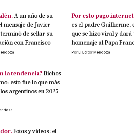
alén.
A un año de su
Por esto pago internet
el mensaje de Javier
es el padre Guilherme, 
 terminó de sellar su
que se hizo viral y dar
ación con Francisco
homenaje al Papa Franc
 Mendoza
Por
El Editor Mendoza
n la tendencia?
Bichos
tmo: esto fue lo que más
los argentinos en 2025
Mendoza
dor.
Fotos y videos: el