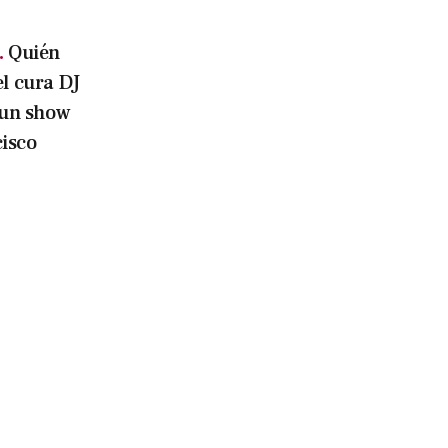
.
Quién
el cura DJ
á un show
isco