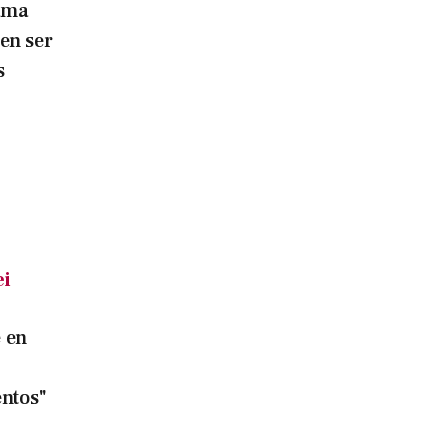
Mama
en ser
s
ei
 en
entos"