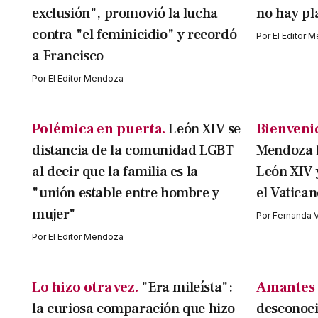
exclusión", promovió la lucha
no hay pl
contra "el feminicidio" y recordó
Por
El Editor 
a Francisco
Por
El Editor Mendoza
Polémica en puerta.
León XIV se
Bienveni
distancia de la comunidad LGBT
Mendoza h
al decir que la familia es la
León XIV 
"unión estable entre hombre y
el Vatica
mujer"
Por
Fernanda 
Por
El Editor Mendoza
Lo hizo otra vez.
"Era mileísta":
Amantes 
la curiosa comparación que hizo
desconoci