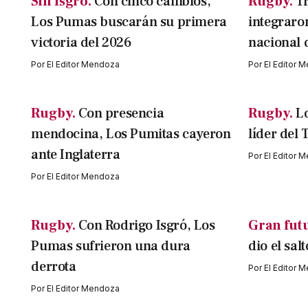
Sin Isgró.
Con cinco cambios,
Rugby.
T
Los Pumas buscarán su primera
integraro
victoria del 2026
nacional 
Por
El Editor Mendoza
Por
El Editor 
Rugby.
Con presencia
Rugby.
L
mendocina, Los Pumitas cayeron
líder del 
ante Inglaterra
Por
El Editor 
Por
El Editor Mendoza
Rugby.
Con Rodrigo Isgró, Los
Gran fut
Pumas sufrieron una dura
dio el sal
derrota
Por
El Editor 
Por
El Editor Mendoza