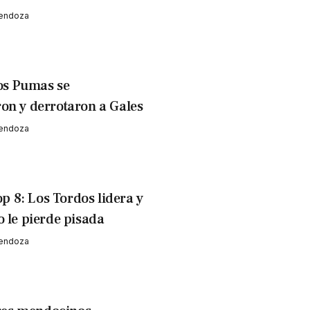
Mendoza
os Pumas se
on y derrotaron a Gales
Mendoza
p 8: Los Tordos lidera y
o le pierde pisada
Mendoza