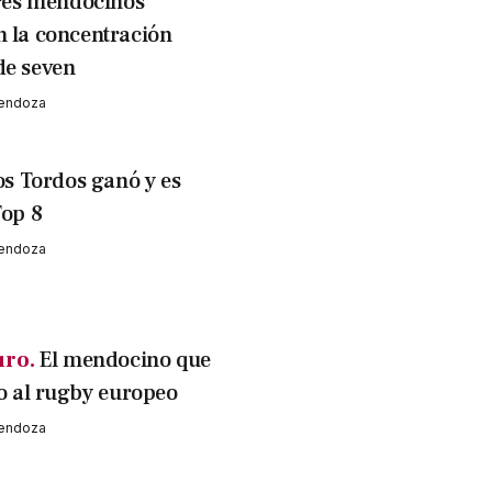
res mendocinos
n la concentración
de seven
Mendoza
os Tordos ganó y es
Top 8
Mendoza
uro.
El mendocino que
to al rugby europeo
Mendoza