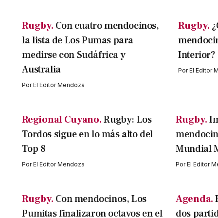
Rugby.
Con cuatro mendocinos,
Rugby.
¿
la lista de Los Pumas para
mendocin
medirse con Sudáfrica y
Interior?
Australia
Por
El Editor
Por
El Editor Mendoza
Regional Cuyano.
Rugby: Los
Rugby.
I
Tordos sigue en lo más alto del
mendocino
Top 8
Mundial 
Por
El Editor Mendoza
Por
El Editor 
Rugby.
Con mendocinos, Los
Agenda.
Pumitas finalizaron octavos en el
dos parti