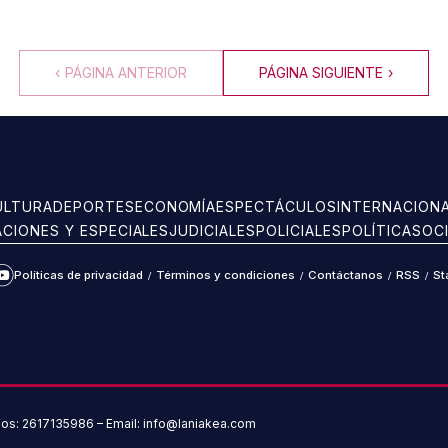
‹
PÁGINA ANTERIOR
PÁGINA SIGUIENTE
›
ULTURA
DEPORTES
ECONOMÍA
ESPECTÁCULOS
INTERNACION
ACIONES Y ESPECIALES
JUDICIALES
POLICIALES
POLÍTICA
SOC
Políticas de privacidad
/
Términos y condiciones
/
Contáctanos
/
RSS
/
St
ram
kTok
YouTube
nos: 2617135986 – Email: info@laniakea.com