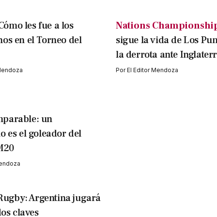
Cómo les fue a los
Nations Championshi
os en el Torneo del
sigue la vida de Los Pu
la derrota ante Inglater
 Mendoza
Por
El Editor Mendoza
mparable: un
 es el goleador del
M20
Mendoza
Rugby: Argentina jugará
dos claves