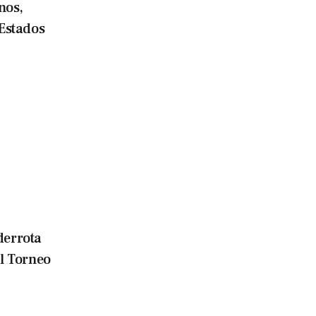
nos,
Estados
derrota
l Torneo