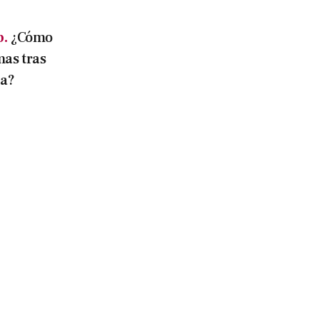
p.
¿Cómo
mas tras
ra?