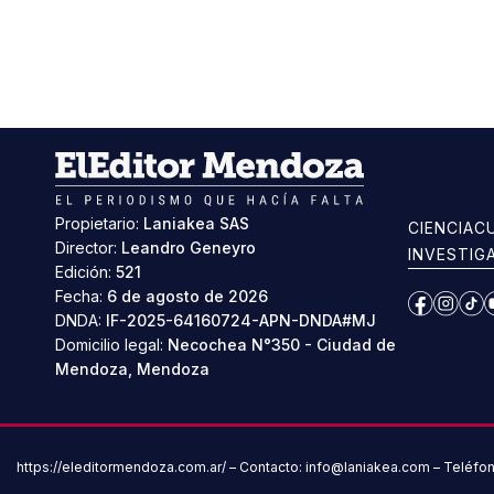
Propietario:
Laniakea SAS
CIENCIA
C
Director:
Leandro Geneyro
INVESTIG
Edición:
521
Fecha:
6 de agosto de 2026
Facebook
Instag
Ti
DNDA:
IF-2025-64160724-APN-DNDA#MJ
Domicilio legal:
Necochea N°350 - Ciudad de
Mendoza, Mendoza
https://eleditormendoza.com.ar/ – Contacto: info@laniakea.com – Teléfo