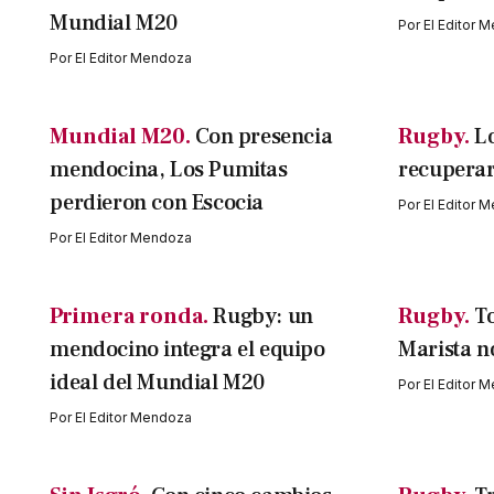
Mundial M20
Por
El Editor 
Por
El Editor Mendoza
Mundial M20.
Con presencia
Rugby.
L
mendocina, Los Pumitas
recuperar
perdieron con Escocia
Por
El Editor 
Por
El Editor Mendoza
Primera ronda.
Rugby: un
Rugby.
To
mendocino integra el equipo
Marista n
ideal del Mundial M20
Por
El Editor 
Por
El Editor Mendoza