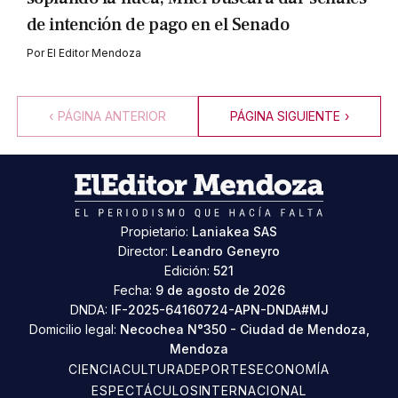
de intención de pago en el Senado
Por
El Editor Mendoza
‹
PÁGINA ANTERIOR
PÁGINA SIGUIENTE
›
Propietario:
Laniakea SAS
Director:
Leandro Geneyro
Edición:
521
Fecha:
9 de agosto de 2026
DNDA:
IF-2025-64160724-APN-DNDA#MJ
Domicilio legal:
Necochea N°350 - Ciudad de Mendoza,
Mendoza
CIENCIA
CULTURA
DEPORTES
ECONOMÍA
ESPECTÁCULOS
INTERNACIONAL