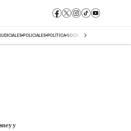
Facebook
Facebook
X
X
Instagram
Instagram
TikTok
TikTok
YouTube
YouTube
JUDICIALES
POLICIALES
POLÍTICA
SOCIEDAD
sney y