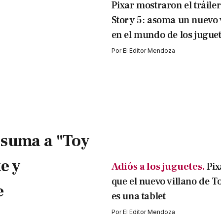
Pixar mostraron el tráile
Story 5: asoma un nuevo 
en el mundo de los jugue
Por
El Editor Mendoza
 suma a "Toy
e y
Adiós a los juguetes.
Pix
que el nuevo villano de T
e
es una tablet
Por
El Editor Mendoza