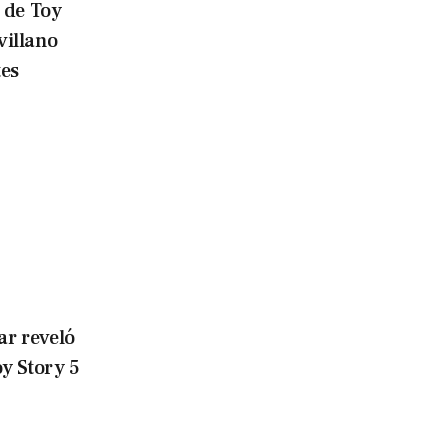
r de Toy
villano
tes
ar reveló
oy Story 5