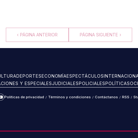
‹
PÁGINA ANTERIOR
PÁGINA SIGUIENTE
›
ULTURA
DEPORTES
ECONOMÍA
ESPECTÁCULOS
INTERNACION
ACIONES Y ESPECIALES
JUDICIALES
POLICIALES
POLÍTICA
SOC
Políticas de privacidad
/
Términos y condiciones
/
Contáctanos
/
RSS
/
St
ram
kTok
YouTube