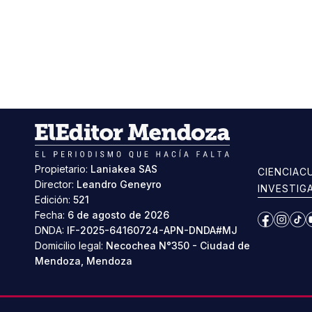
Propietario:
Laniakea SAS
CIENCIA
C
Director:
Leandro Geneyro
INVESTIG
Edición:
521
Fecha:
6 de agosto de 2026
Facebook
Instag
Ti
DNDA:
IF-2025-64160724-APN-DNDA#MJ
Domicilio legal:
Necochea N°350 - Ciudad de
Mendoza, Mendoza