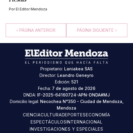
Por
El Editor Mendoza
‹
PÁGINA ANTERIOR
PÁGINA SIGUIENTE
›
Propietario:
Laniakea SAS
Director:
Leandro Geneyro
Edición:
521
Fecha:
7 de agosto de 2026
DNDA:
IF-2025-64160724-APN-DNDA#MJ
Domicilio legal:
Necochea N°350 - Ciudad de Mendoza,
Mendoza
CIENCIA
CULTURA
DEPORTES
ECONOMÍA
ESPECTÁCULOS
INTERNACIONAL
INVESTIGACIONES Y ESPECIALES