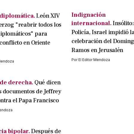
Indignación
diplomática.
León XIV
internacional.
Insólito
erzog "reabrir todos los
Policía, Israel impidió l
diplomáticos" para
celebración del Doming
 conflicto en Oriente
Ramos en Jerusalén
Por
El Editor Mendoza
 Mendoza
de derecha.
Qué dicen
s documentos de Jeffrey
ontra el Papa Francisco
Mendoza
ia bipolar.
Después de