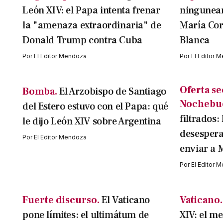
León XIV: el Papa intenta frenar
ningunear
la "amenaza extraordinaria" de
María Cor
Donald Trump contra Cuba
Blanca
Por
El Editor Mendoza
Por
El Editor 
Oferta se
Bomba.
El Arzobispo de Santiago
Nochebu
del Estero estuvo con el Papa: qué
filtrados:
le dijo León XIV sobre Argentina
desespera
Por
El Editor Mendoza
enviar a 
Por
El Editor 
Fuerte discurso.
El Vaticano
Vaticano.
pone límites: el ultimátum de
XIV: el m