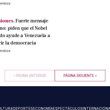
Mendoza
iones.
Fuerte mensaje
ano: piden que el Nobel
do ayude a Venezuela a
ir la democracia
Mendoza
‹
PÁGINA ANTERIOR
PÁGINA SIGUIENTE
›
ULTURA
DEPORTES
ECONOMÍA
ESPECTÁCULOS
INTERNACION