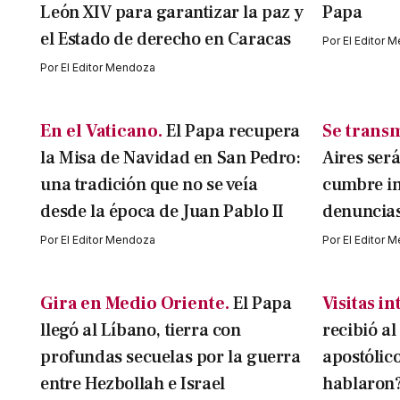
León XIV para garantizar la paz y
Papa
el Estado de derecho en Caracas
Por
El Editor 
Por
El Editor Mendoza
En el Vaticano.
El Papa recupera
Se transm
la Misa de Navidad en San Pedro:
Aires ser
una tradición que no se veía
cumbre in
desde la época de Juan Pablo II
denuncias
Por
El Editor Mendoza
Por
El Editor 
Gira en Medio Oriente.
El Papa
Visitas i
llegó al Líbano, tierra con
recibió a
profundas secuelas por la guerra
apostólic
entre Hezbollah e Israel
hablaron