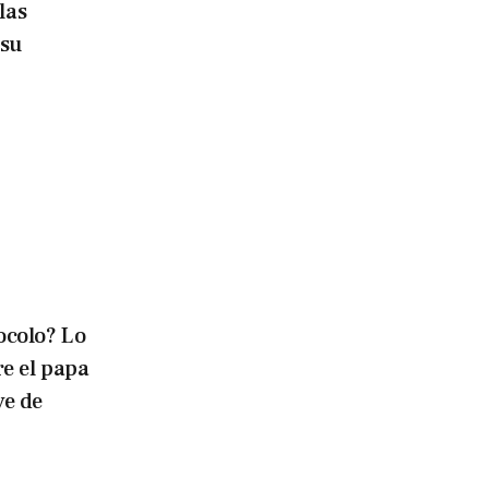
 las
 su
ocolo? Lo
re el papa
ve de