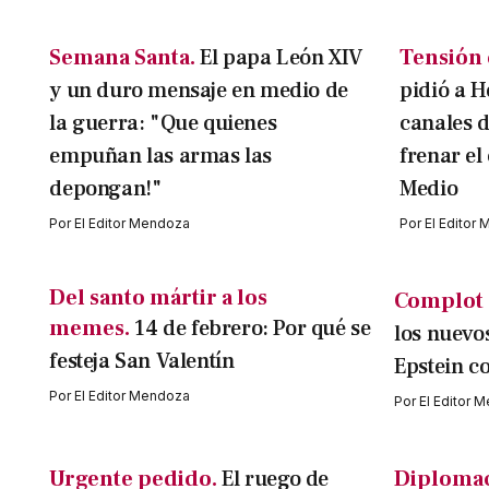
Semana Santa.
El papa León XIV
Tensión 
y un duro mensaje en medio de
pidió a H
la guerra: "Que quienes
canales 
empuñan las armas las
frenar el
depongan!"
Medio
Por
El Editor Mendoza
Por
El Editor
Del santo mártir a los
Complot 
memes.
14 de febrero: Por qué se
los nuevo
festeja San Valentín
Epstein c
Por
El Editor Mendoza
Por
El Editor 
Urgente pedido.
El ruego de
Diplomac