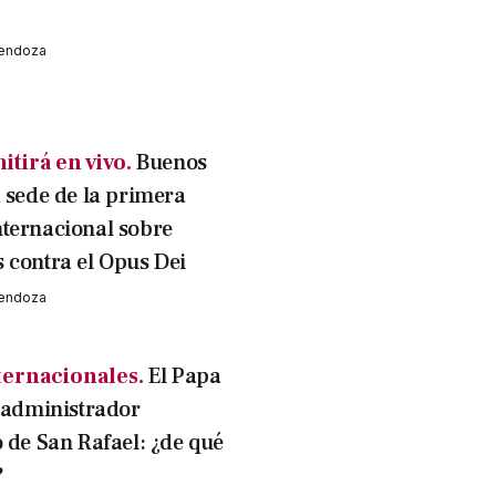
Mendoza
itirá en vivo.
Buenos
á sede de la primera
ternacional sobre
 contra el Opus Dei
Mendoza
nternacionales.
El Papa
l administrador
o de San Rafael: ¿de qué
?