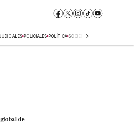
Facebook
Facebook
X
X
Instagram
Instagram
TikTok
TikTok
YouTube
YouTube
JUDICIALES
POLICIALES
POLÍTICA
SOCIEDAD
 global de