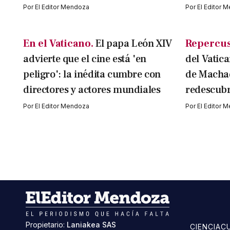
Por
El Editor Mendoza
Por
El Editor 
En el Vaticano.
El papa León XIV
Repercus
advierte que el cine está 'en
del Vatic
peligro': la inédita cumbre con
de Macha
directores y actores mundiales
redescubr
Por
El Editor Mendoza
Por
El Editor 
Propietario:
Laniakea SAS
CIENCIA
C