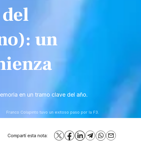
 del
no): un
mienza
emoria en un tramo clave del año.
Franco Colapinto tuvo un exitoso paso por la F3.
Compartí esta nota:
X
Facebook
LinkedIn
Telegram
WhatsApp
Email