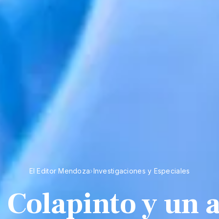
El Editor Mendoza
›
Investigaciones y Especiales
 Colapinto y un 