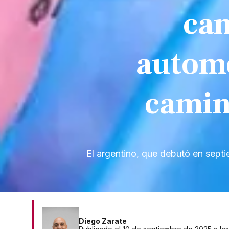
cam
automo
camin
El argentino, que debutó en sept
Diego Zarate