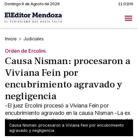
Domingo 9 de Agosto de 2026
11:01HS
Inicio
>
Judiciales
Orden de Ercolini.
Causa Nisman: procesaron a
Viviana Fein por
encubrimiento agravado y
negligencia
-El juez Ercolini procesó a Viviana Fein por
encubrimiento agravado en la causa Nisman -La ex
fiscal fue embargada por no preservar la escena del
Causa Nisman: procesaron a Viviana Fein por encubrimiento
homicidio
agravado y negligencia