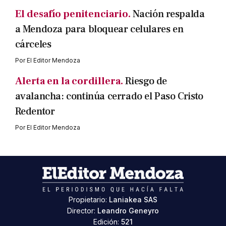
El desafío penitenciario.
Nación respalda
a Mendoza para bloquear celulares en
cárceles
Por
El Editor Mendoza
Alerta en la cordillera.
Riesgo de
avalancha: continúa cerrado el Paso Cristo
Redentor
Por
El Editor Mendoza
Propietario:
Laniakea SAS
Director:
Leandro Geneyro
Edición:
521