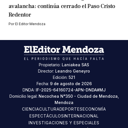
avalancha: continúa cerrado el Paso Cristo
Redentor
Por
El Editor Mendoza
Propietario:
Laniakea SAS
Director:
Leandro Geneyro
Edición:
521
Fecha:
9 de agosto de 2026
DNDA:
IF-2025-64160724-APN-DNDA#MJ
Domicilio legal:
Necochea N°350 - Ciudad de Mendoza,
Mendoza
CIENCIA
CULTURA
DEPORTES
ECONOMÍA
ESPECTÁCULOS
INTERNACIONAL
INVESTIGACIONES Y ESPECIALES