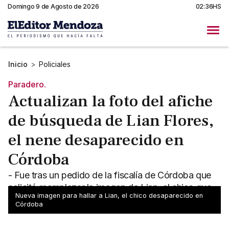
Domingo 9 de Agosto de 2026
02:36HS
Inicio
>
Policiales
Paradero.
Actualizan la foto del afiche
de búsqueda de Lian Flores,
el nene desaparecido en
Córdoba
- Fue tras un pedido de la fiscalía de Córdoba que
solicitó reemplazar la imagen de Lian, el chico que
Nueva imagen para hallar a Lian, el chico desaparecido en
está desaparecido desde febrero de 2025
Córdoba