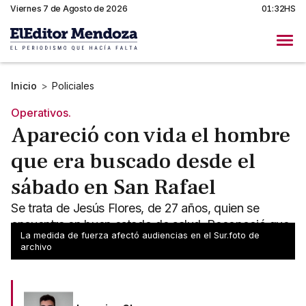
Viernes 7 de Agosto de 2026
01:32HS
Inicio
>
Policiales
Operativos.
Apareció con vida el hombre
que era buscado desde el
sábado en San Rafael
Se trata de Jesús Flores, de 27 años, quien se
encuentra en buen estado de salud. Reconoció que
La medida de fuerza afectó audiencias en el Sur.foto de
no fue víctima de ningún tipo de delito.
archivo