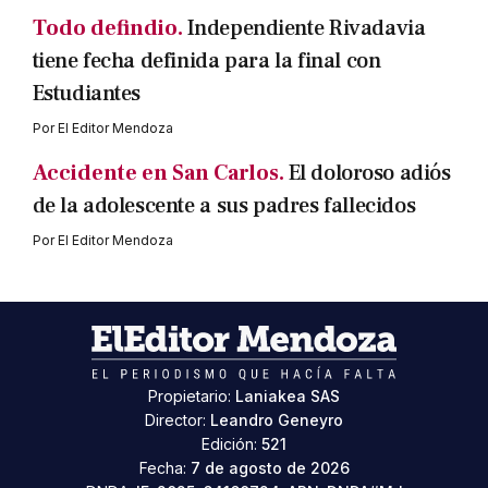
Todo defindio.
Independiente Rivadavia
tiene fecha definida para la final con
Estudiantes
Por
El Editor Mendoza
Accidente en San Carlos.
El doloroso adiós
de la adolescente a sus padres fallecidos
Por
El Editor Mendoza
Propietario:
Laniakea SAS
Director:
Leandro Geneyro
Edición:
521
Fecha:
7 de agosto de 2026