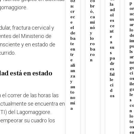
oz
co
p
la
a:
br
agomaggiore.
o
ad
cr
ó,
a
ol
ec
ca
us
es
e
mi
ar
ce
ular, fractura cervical y
el
nó
lo
nt
de
y
ntes del Ministerio de
d
e
ba
lo
i
a
onsciente y en estado de
te
ro
p
su
en
ba
ls
urrido.
s
tr
ro
ar
pa
e
n
n
dr
ali
g
es
an
ad está en estado
ci
fal
za
o
le
y
il
ci
au
g
d
to
el correr de las horas las
le
os
no
s
 Actualmente se encuentra en
mí
c
a
n
(UTI) del Lagomaggiore.
lo
al empeorar su cuadro los
te
o
e