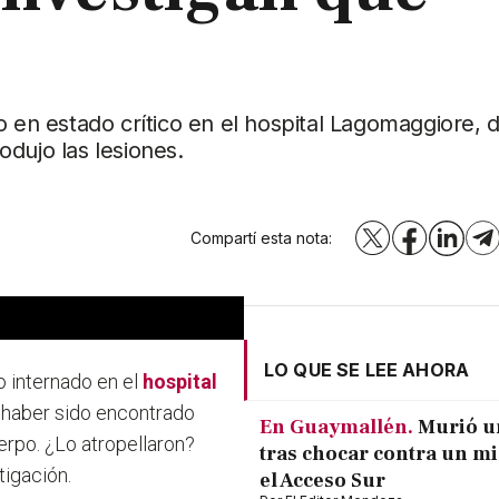
o en estado crítico en el hospital Lagomaggiore, 
dujo las lesiones.
Compartí esta nota:
X
Facebook
LinkedI
T
LO QUE SE LEE AHORA
o internado en el
hospital
 haber sido encontrado
En Guaymallén.
Murió u
erpo. ¿Lo atropellaron?
tras chocar contra un m
tigación.
el Acceso Sur