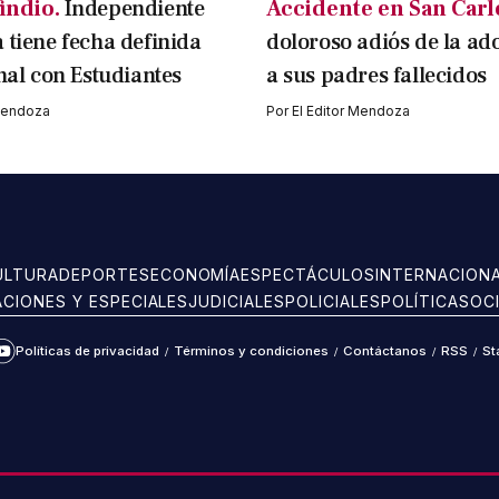
indio.
Independiente
Accidente en San Carl
 tiene fecha definida
doloroso adiós de la ad
inal con Estudiantes
a sus padres fallecidos
 Mendoza
Por
El Editor Mendoza
ULTURA
DEPORTES
ECONOMÍA
ESPECTÁCULOS
INTERNACION
ACIONES Y ESPECIALES
JUDICIALES
POLICIALES
POLÍTICA
SOC
Políticas de privacidad
/
Términos y condiciones
/
Contáctanos
/
RSS
/
St
ram
kTok
YouTube