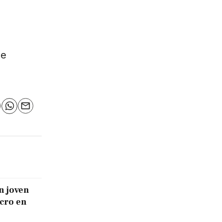
de
n
elegram
WhatsApp
Email
n joven
icro en