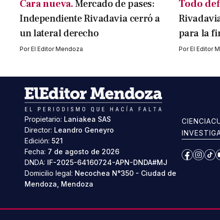
Cara nueva.
Mercado de pases:
Todo def
Independiente Rivadavia cerró a
Rivadavia
un lateral derecho
para la f
Por
El Editor Mendoza
Por
El Editor
Propietario:
Laniakea SAS
CIENCIA
C
Director:
Leandro Geneyro
INVESTIG
Edición:
521
Fecha:
7 de agosto de 2026
Facebook
Instag
Ti
DNDA:
IF-2025-64160724-APN-DNDA#MJ
Domicilio legal:
Necochea N°350 - Ciudad de
Mendoza, Mendoza