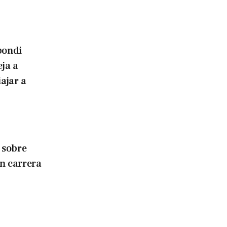
bondi
eja a
iajar a
 sobre
en carrera