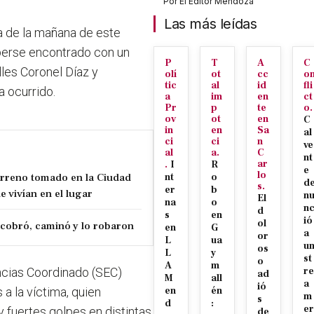
Por
El Editor Mendoza
Las más leídas
ra de la mañana de este
aberse encontrado con un
P
T
A
C
lles Coronel Díaz y
olí
ot
cc
o
tic
al
id
fli
 ocurrido.
a
im
en
ct
Pr
p
te
o.
ov
ot
en
C
in
en
Sa
al
ci
ci
n
ve
al
a.
C
nt
ar
.
I
R
e
lo
erreno tomado en la Ciudad
nt
o
d
s.
er
b
e vivían en el lugar
n
El
na
o
n
d
s
en
ió
ol
cobró, caminó y lo robaron
en
G
a
or
L
ua
u
os
L
y
st
o
A
m
cias Coordinado (SEC)
re
ad
M
all
a
ió
 a la víctima, quien
en
én
m
s
d
:
er
y fuertes golpes en distintas
de