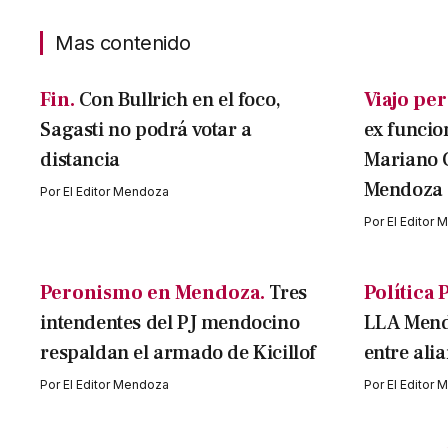
Mas contenido
Fin.
Con Bullrich en el foco,
Viajo per
Sagasti no podrá votar a
ex funcio
distancia
Mariano 
Mendoza
Por
El Editor Mendoza
Por
El Editor
Peronismo en Mendoza.
Tres
Política 
intendentes del PJ mendocino
LLA Mendo
respaldan el armado de Kicillof
entre ali
Por
El Editor Mendoza
Por
El Editor