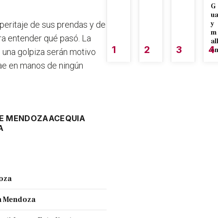
G
u
 peritaje de sus prendas y de
y
m
ra entender qué pasó. La
al
1
2
3
4
é
e una golpiza serán motivo
cae en manos de ningún
DE MENDOZA
ACEQUIA
A
doza
en Mendoza