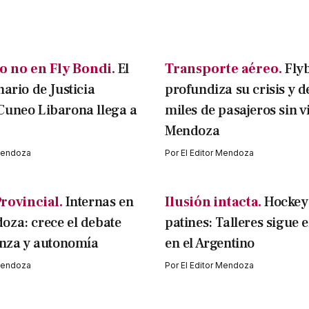
o no en Fly Bondi.
El
Transporte aéreo.
Fly
nario de Justicia
profundiza su crisis y d
Cuneo Libarona llega a
miles de pasajeros sin v
Mendoza
 Mendoza
Por
El Editor Mendoza
Provincial.
Internas en
Ilusión intacta.
Hockey
za: crece el debate
patines: Talleres sigue 
anza y autonomía
en el Argentino
 Mendoza
Por
El Editor Mendoza