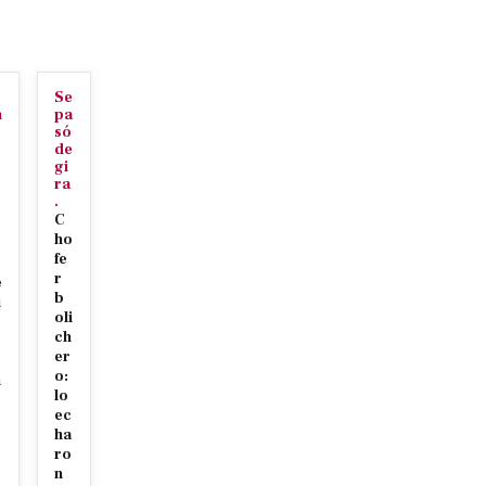
Se
n
pa
só
de
gi
ra
.
C
ho
fe
r
e
b
u
oli
c
ch
er
o:
n
lo
ec
ha
ro
n