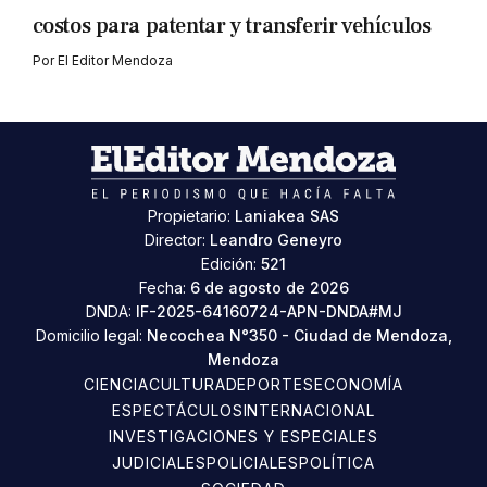
costos para patentar y transferir vehículos
Por
El Editor Mendoza
Propietario:
Laniakea SAS
Director:
Leandro Geneyro
Edición:
521
Fecha:
6 de agosto de 2026
DNDA:
IF-2025-64160724-APN-DNDA#MJ
Domicilio legal:
Necochea N°350 - Ciudad de Mendoza,
Mendoza
CIENCIA
CULTURA
DEPORTES
ECONOMÍA
ESPECTÁCULOS
INTERNACIONAL
INVESTIGACIONES Y ESPECIALES
JUDICIALES
POLICIALES
POLÍTICA