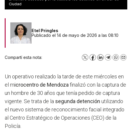
detención
Ciudad
Etel Pringles
Publicado el 14 de mayo de 2026 a las 08:10
Compartí esta nota:
X
Facebook
LinkedIn
Telegram
WhatsA
Emai
Un operativo realizado la tarde de este miércoles en
el m
icrocentro de Mendoza
finalizó con la captura de
un hombre de 30 años que tenía pedido de captura
vigente. Se trata de la
segunda detención
utilizando
el nuevo sistema de reconocimiento facial integrado
al Centro Estratégico de Operaciones (CEO) de la
Policía.