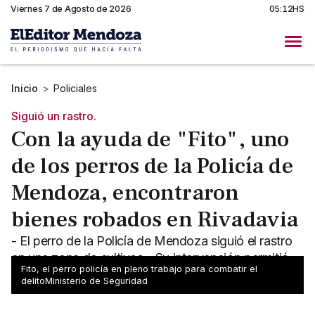
Viernes 7 de Agosto de 2026
05:12HS
Inicio
>
Policiales
Siguió un rastro.
Con la ayuda de "Fito", uno
de los perros de la Policía de
Mendoza, encontraron
bienes robados en Rivadavia
- El perro de la Policía de Mendoza siguió el rastro
en una zona de cultivos - Su intervención permitió
Fito, el perro policía en pleno trabajo para combatir el
ubicar un galpón donde había objetos sustraídos
delitoMinisterio de Seguridad