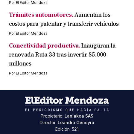
Por
El Editor Mendoza
Trámites automotores.
Aumentan los
costos para patentar y transferir vehículos
Por
El Editor Mendoza
Conectividad productiva.
Inauguran la
renovada Ruta 33 tras invertir $5.000
millones
Por
El Editor Mendoza
Propietario:
Laniakea SAS
Director:
Leandro Geneyro
Edición:
521