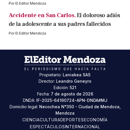
Por
El Editor Mendoza
Accidente en San Carlos.
El doloroso adiós
de la adolescente a sus padres fallecidos
Por
El Editor Mendoza
Propietario:
Laniakea SAS
Director:
Leandro Geneyro
Edición:
521
Fecha:
7 de agosto de 2026
DNDA:
IF-2025-64160724-APN-DNDA#MJ
Domicilio legal:
Necochea N°350 - Ciudad de Mendoza,
Mendoza
CIENCIA
CULTURA
DEPORTES
ECONOMÍA
ESPECTÁCULOS
INTERNACIONAL