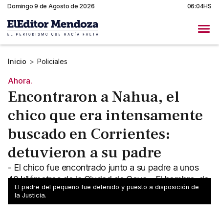
Domingo 9 de Agosto de 2026
06:04HS
Inicio
>
Policiales
Ahora.
Encontraron a Nahua, el
chico que era intensamente
buscado en Corrientes:
detuvieron a su padre
- El chico fue encontrado junto a su padre a unos
40 kilómetros de la Ciudad de Goya - El hombre, de
El padre del pequeño fue detenido y puesto a disposición de
nacionalidad brasileña, quedó detenido
la Justicia.