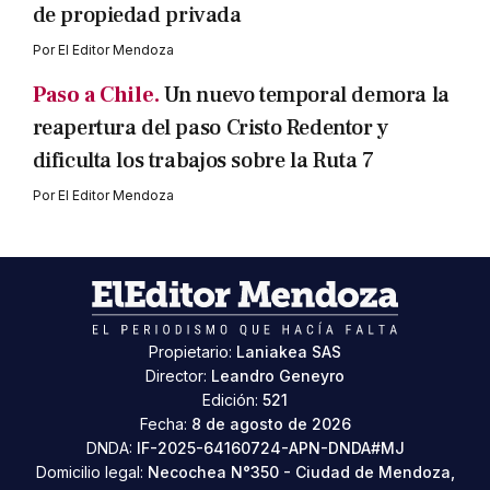
de propiedad privada
Por
El Editor Mendoza
Paso a Chile.
Un nuevo temporal demora la
reapertura del paso Cristo Redentor y
dificulta los trabajos sobre la Ruta 7
Por
El Editor Mendoza
Propietario:
Laniakea SAS
Director:
Leandro Geneyro
Edición:
521
Fecha:
8 de agosto de 2026
DNDA:
IF-2025-64160724-APN-DNDA#MJ
Domicilio legal:
Necochea N°350 - Ciudad de Mendoza,