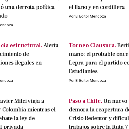
ió una derrota política
el llano y en cordillera
ado
Por
El Editor Mendoza
 Mendoza
cia estructural.
Alerta
Torneo Clausura.
Bert
ecimiento de
mano: el probable once 
iones ilegales en
Lepra para el partido c
Estudiantes
 Mendoza
Por
El Editor Mendoza
Javier Milei viaja a
Paso a Chile.
Un nuevo 
 Colombia mientras el
demora la reapertura d
bate la ley de
Cristo Redentor y dificul
d privada
trabajos sobre la Ruta 7