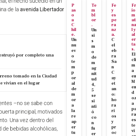
ial, el hecho sucedió en un
P
Te
Fe
F
ina de la
avenida Libertador
as
m
y
ío
o
bl
es
m
a
or
pe
at
C
.
ra
n
hil
nz
l y
Un
e.
a.
al
si
er
Un
C
s
ta
nu
el
m
s.
ev
eb
o
El
estruyó por completo una
o
ra
de
cl
te
Sa
m
m
m
n
ag
a
p
C
nit
erreno tomado en la Ciudad
e
or
ay
ud
M
e vivían en el lugar
al
et
4,
e
de
an
5
d
m
o:
se
o
or
ho
si
uentes –no se sabe con
a
a
ra
nti
p
la
ri
 puerta principal, motivados
ó
ra
re
os
co
nto. Una vez dentro del
es
ap
y
n
te
er
pr
d de bebidas alcohólicas,
fu
vi
tu
oc
er