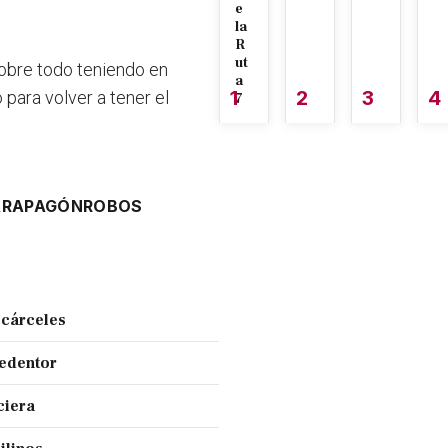
e
la
R
ut
sobre todo teniendo en
a
1
2
3
4
para volver a tener el
7
AR
APAGÓN
ROBOS
 cárceles
Redentor
ciera