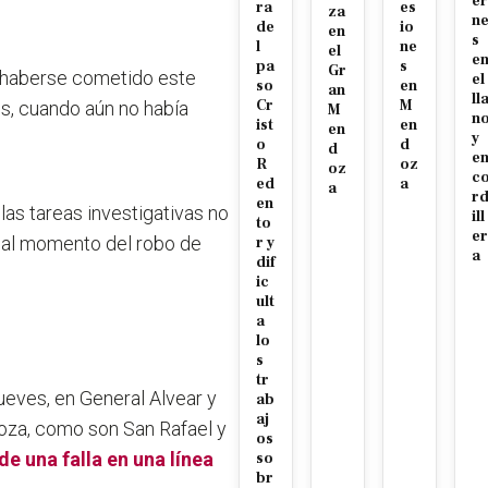
er
ra
es
za
n
de
io
en
s
l
ne
el
e
pa
s
Gr
e haberse cometido este
el
so
en
an
ll
Cr
M
es, cuando aún no había
M
n
ist
en
en
y
o
d
d
e
R
oz
oz
c
ed
a
a
r
en
 las tareas investigativas no
ill
to
er
na al momento del robo de
r y
a
dif
ic
ult
a
lo
s
tr
ueves, en General Alvear y
ab
aj
oza, como son San Rafael y
os
e una falla en una línea
so
br