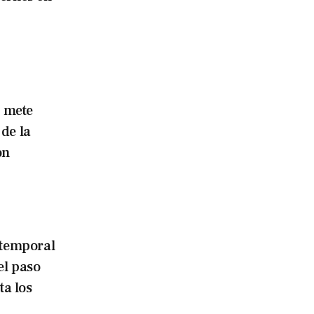
i mete
de la
on
temporal
el paso
ta los