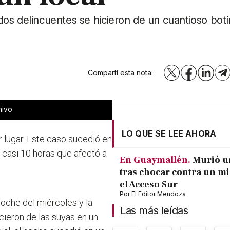
os delincuentes se hicieron de un cuantioso botí
Compartí esta nota:
X
Facebook
LinkedI
T
hivo
LO QUE SE LEE AHORA
r lugar. Este caso sucedió en
 casi 10 horas que afectó a
En Guaymallén.
Murió u
tras chocar contra un m
el Acceso Sur
Por
El Editor Mendoza
noche del miércoles y la
Las más leídas
icieron de las suyas en un