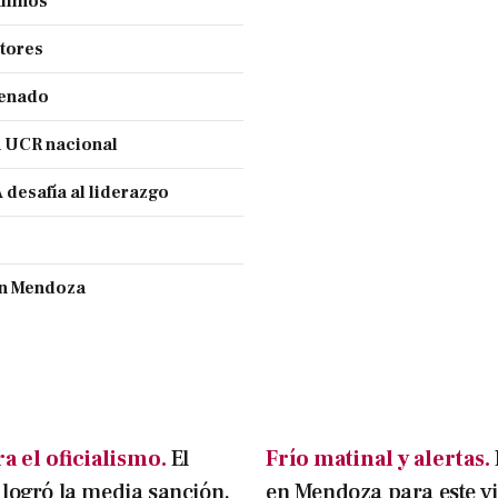
ilinos
ctores
Senado
a UCR nacional
 desafía al liderazgo
ran Mendoza
a el oficialismo.
El
Frío matinal y alertas.
logró la media sanción,
en Mendoza para este v