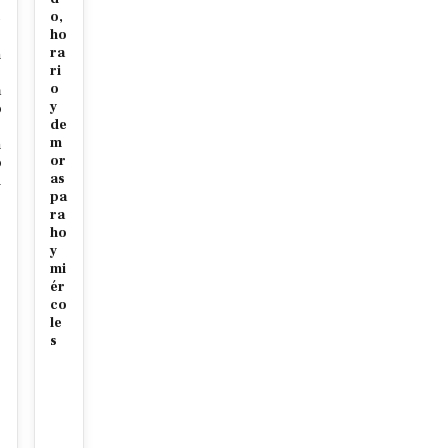
o,
e
ho
ra
n
ri
o
a
y
o
de
m
n
or
o
as
d
pa
ra
ho
y
mi
ér
co
le
s