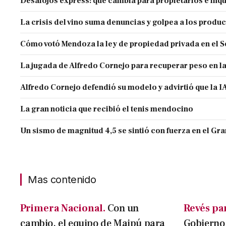
Desalojos express: qué cambia para propietarios e inqu
La crisis del vino suma denuncias y golpea a los produ
Cómo votó Mendoza la ley de propiedad privada en el 
La jugada de Alfredo Cornejo para recuperar peso en l
Alfredo Cornejo defendió su modelo y advirtió que la IA
La gran noticia que recibió el tenis mendocino
Un sismo de magnitud 4,5 se sintió con fuerza en el G
Mas contenido
Primera Nacional.
Con un
Revés par
cambio, el equipo de Maipú para
Gobierno 