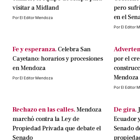
visitar a Midland
pero sufr
en el Sen
Por
El Editor Mendoza
Por
El Editor
Fe y esperanza.
Celebra San
Adverten
Cayetano: horarios y procesiones
por el cr
en Mendoza
construcc
Mendoza
Por
El Editor Mendoza
Por
El Editor
Rechazo en las calles.
Mendoza
De gira.
marchó contra la Ley de
Ecuador y
Propiedad Privada que debate el
Senado de
Senado
propieda