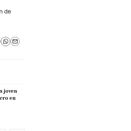
n de
n
elegram
WhatsApp
Email
n joven
icro en