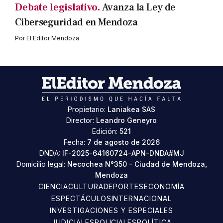
Debate legislativo.
Avanza la Ley de
Ciberseguridad en Mendoza
Por
El Editor Mendoza
Propietario:
Laniakea SAS
Director:
Leandro Geneyro
Edición:
521
Fecha:
7 de agosto de 2026
DNDA:
IF-2025-64160724-APN-DNDA#MJ
Domicilio legal:
Necochea N°350 - Ciudad de Mendoza,
Mendoza
CIENCIA
CULTURA
DEPORTES
ECONOMÍA
ESPECTÁCULOS
INTERNACIONAL
INVESTIGACIONES Y ESPECIALES
JUDICIALES
POLICIALES
POLÍTICA