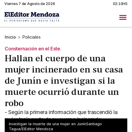
Viernes 7 de Agosto de 2026
02:10HS
Inicio
>
Policiales
Consternación en el Este.
Hallan el cuerpo de una
mujer incinerado en su casa
de Junín e investigan si la
muerte ocurrió durante un
robo
- Según la primera información que trascendió la
mujer tenía parte de su cuerpo incinerado -
Investigan la muerte de una mujer en JunínSantiago
Investigan cómo ocurrió la muerte
Tagua/ElEditor Mendoza