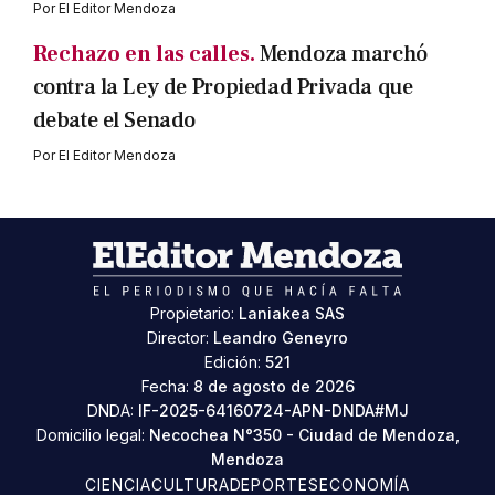
Por
El Editor Mendoza
Rechazo en las calles.
Mendoza marchó
contra la Ley de Propiedad Privada que
debate el Senado
Por
El Editor Mendoza
Propietario:
Laniakea SAS
Director:
Leandro Geneyro
Edición:
521
Fecha:
8 de agosto de 2026
DNDA:
IF-2025-64160724-APN-DNDA#MJ
Domicilio legal:
Necochea N°350 - Ciudad de Mendoza,
Mendoza
CIENCIA
CULTURA
DEPORTES
ECONOMÍA