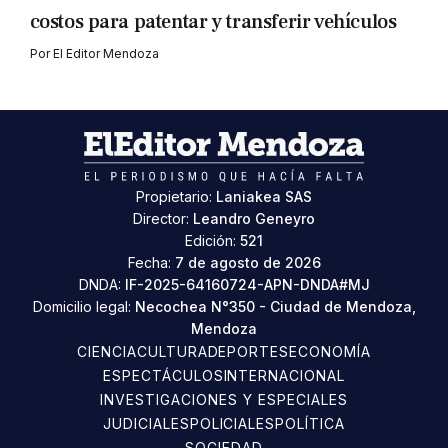
costos para patentar y transferir vehículos
Por
El Editor Mendoza
Propietario:
Laniakea SAS
Director:
Leandro Geneyro
Edición:
521
Fecha:
7 de agosto de 2026
DNDA:
IF-2025-64160724-APN-DNDA#MJ
Domicilio legal:
Necochea N°350 - Ciudad de Mendoza,
Mendoza
CIENCIA
CULTURA
DEPORTES
ECONOMÍA
ESPECTÁCULOS
INTERNACIONAL
INVESTIGACIONES Y ESPECIALES
JUDICIALES
POLICIALES
POLÍTICA
SOCIEDAD