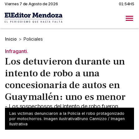
Viernes 7 de Agosto de 2026
01:54HS
Inicio
>
Policiales
Infraganti.
Los detuvieron durante un
intento de robo a una
concesionaria de autos en
Guaymallén: uno es menor
- Los sospechosos del intento de robo fueron
sorprendidos cuando forzaban las persianas - Se
Las victimas denunciaron a la Policía el robo protagonizado
por motochorros. Imagen ilustrativaBruno Cannizzo / Imagen
trata de un joven de 19 años y un menor de 15
Ilustrativa