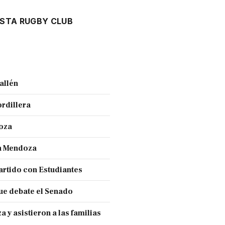
STA RUGBY CLUB
allén
ordillera
doza
en Mendoza
partido con Estudiantes
ue debate el Senado
y asistieron a las familias