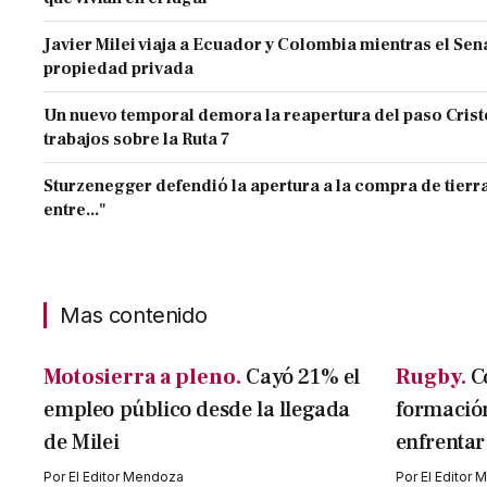
Javier Milei viaja a Ecuador y Colombia mientras el Sen
propiedad privada
Un nuevo temporal demora la reapertura del paso Cristo
trabajos sobre la Ruta 7
Sturzenegger defendió la apertura a la compra de tierra
entre..."
Mas contenido
Motosierra a pleno.
Cayó 21% el
Rugby.
C
empleo público desde la llegada
formació
de Milei
enfrentar
Por
El Editor Mendoza
Por
El Editor