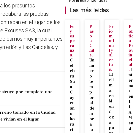
Por
El Editor Mendoza
a los presuntos
Las más leídas
 recabara las pruebas
ontraban en el lugar de los
Fe
P
Fr
P
e Excuses SAS, la cual
y
as
ío
ol
es
o
m
ti
 de barrios muy importantes
pe
a
ati
a
ra
C
na
P
rredón y Las Candelas; y
nz
hil
l y
o
a.
e.
al
in
er
ci
C
Un
ta
al
el
nu
s.
.
I
eb
ev
El
nt
ra
o
cli
er
Sa
te
m
n
n
m
a
s
estruyó por completo una
C
p
en
e
ay
or
M
L
et
al
en
L
an
de
erreno tomado en la Ciudad
d
A
o:
m
oz
M
e vivían en el lugar
ho
or
a
e
ra
a
pa
d
ri
la