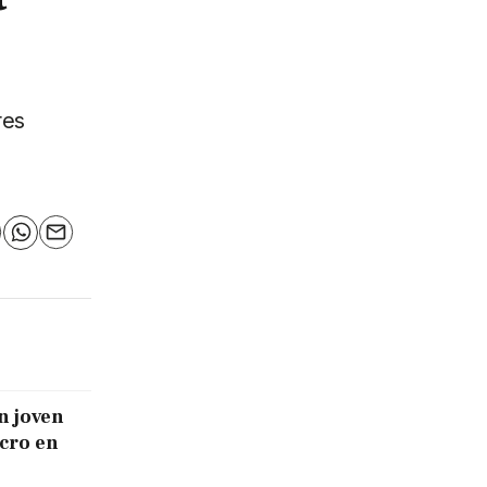
res
n
elegram
WhatsApp
Email
n joven
icro en