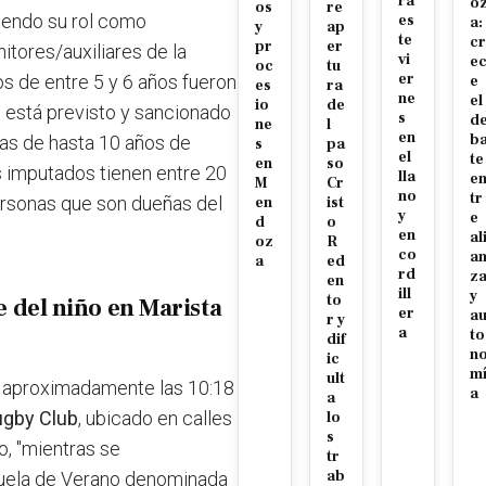
ra
o
os
re
liendo su rol como
es
a:
y
ap
te
cr
pr
er
itores/auxiliares de la
vi
e
oc
tu
er
s de entre 5 y 6 años fueron
e
es
ra
ne
el
io
de
al está previsto y sancionado
s
d
ne
l
en
b
nas de hasta 10 años de
s
pa
el
te
en
so
 imputados tienen entre 20
lla
e
M
Cr
no
tr
personas que son dueñas del
en
ist
y
e
d
o
en
al
oz
R
co
a
a
ed
rd
z
en
ill
y
to
te del niño en Marista
er
a
r y
a
to
dif
n
ic
m
ult
do aproximadamente las 10:18
a
a
ugby Club
, ubicado en calles
lo
s
, "mientras se
tr
ab
cuela de Verano denominada