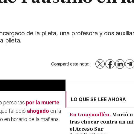
encargado de la pileta, una profesora y dos auxilia
a pileta.
Compartí esta nota:
X
Facebook
LinkedI
T
LO QUE SE LEE AHORA
ro personas
por la muerte
que falleció
ahogado
en la
En Guaymallén.
Murió u
o en horario de la mañana.
tras chocar contra un m
el Acceso Sur