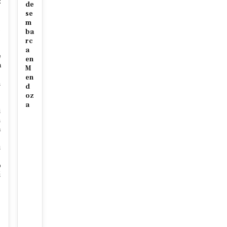
z
de
se
m
c
ba
rc
a
e
en
a
M
en
n
d
oz
a
i
n
a
u
o
í