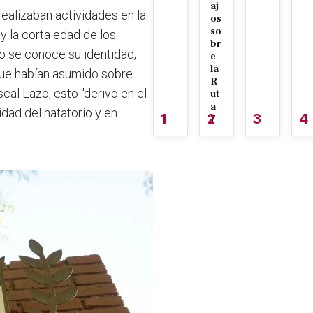
aj
alizaban actividades en la
os
so
 y la corta edad de los
br
o se conoce su identidad,
e
la
 que habían asumido sobre
R
scal Lazo, esto "derivo en el
ut
a
dad del natatorio y en
1
2
3
4
7