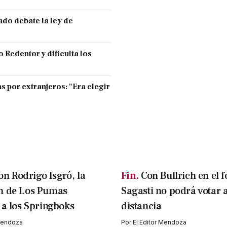
ado debate la ley de
 Redentor y dificulta los
s por extranjeros: "Era elegir
on Rodrigo Isgró, la
Fin.
Con Bullrich en el f
n de Los Pumas
Sagasti no podrá votar 
 a los Springboks
distancia
 Mendoza
Por
El Editor Mendoza