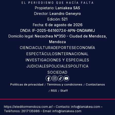
Propietario:
Laniakea SAS
Director:
Leandro Geneyro
Edición:
521
Fecha:
6 de agosto de 2026
DNDA:
IF-2025-64160724-APN-DNDA#MJ
Domicilio legal:
Necochea N°350 - Ciudad de Mendoza,
Mendoza
CIENCIA
CULTURA
DEPORTES
ECONOMÍA
ESPECTÁCULOS
INTERNACIONAL
INVESTIGACIONES Y ESPECIALES
JUDICIALES
POLICIALES
POLÍTICA
SOCIEDAD
Facebook
Instagram
TikTok
YouTube
Políticas de privacidad
/
Términos y condiciones
/
Contáctanos
/
RSS
/
Staff
https://eleditormendoza.com.ar/ – Contacto: info@laniakea.com –
Teléfonos: 2617135986 – Email: info@laniakea.com