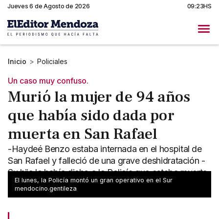
Jueves 6 de Agosto de 2026
09:23HS
Inicio
>
Policiales
Un caso muy confuso.
Murió la mujer de 94 años
que había sido dada por
muerta en San Rafael
-Haydeé Benzo estaba internada en el hospital de
San Rafael y falleció de una grave deshidratación -
Su hija le había dicho a la Policía que estaba muerta
El lunes, la Policía montó un gran operativo en el Sur
en su casa
mendocino.gentileza