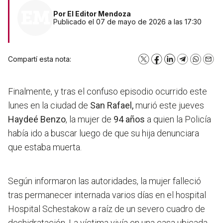
Por
El Editor Mendoza
Publicado el 07 de mayo de 2026 a las 17:30
Compartí esta nota:
X
Facebook
LinkedIn
Telegram
WhatsA
Emai
Finalmente, y tras el confuso episodio ocurrido este
lunes en la ciudad de
San Rafael,
murió este jueves
Haydeé Benzo
, la mujer de
94 años
a quien la Policía
había ido a buscar luego de que su hija denunciara
que estaba muerta.
Según informaron las autoridades,
la mujer falleció
tras permanecer internada varios días en el hospital
Hospital Schestakow a raíz de un severo cuadro de
deshidratación
. La víctima vivía en una casa ubicada