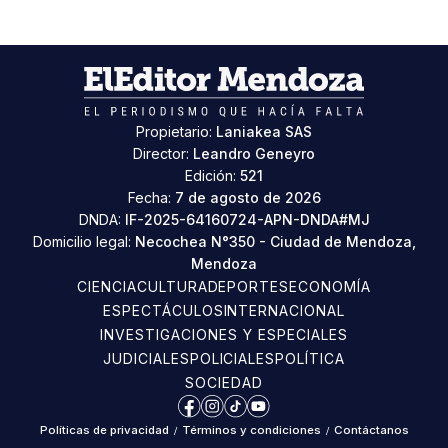
Propietario:
Laniakea SAS
Director:
Leandro Geneyro
Edición:
521
Fecha:
7 de agosto de 2026
DNDA:
IF-2025-64160724-APN-DNDA#MJ
Domicilio legal:
Necochea N°350 - Ciudad de Mendoza,
Mendoza
CIENCIA
CULTURA
DEPORTES
ECONOMÍA
ESPECTÁCULOS
INTERNACIONAL
INVESTIGACIONES Y ESPECIALES
JUDICIALES
POLICIALES
POLÍTICA
SOCIEDAD
Facebook
Instagram
TikTok
YouTube
Políticas de privacidad
/
Términos y condiciones
/
Contáctanos