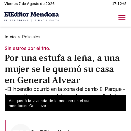
Viernes 7 de Agosto de 2026
17:12HS
Inicio
>
Policiales
Siniestros por el frío.
Por una estufa a leña, a una
mujer se le quemó su casa
en General Alvear
-El incendio ocurrió en la zona del barrio El Parque -
Una adulta mayor resultó ilesa luego de salir de las
Así quedó la vivienda de la anciana en el sur
llamas
mendocino.Gentileza