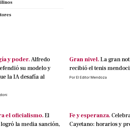
ilinos
ctores
ía y poder.
Alfredo
Gran nivel.
La gran not
efendió su modelo y
recibió el tenis mendoc
ue la IA desafía al
Por
El Editor Mendoza
doni
a el oficialismo.
El
Fe y esperanza.
Celebr
logró la media sanción,
Cayetano: horarios y pr