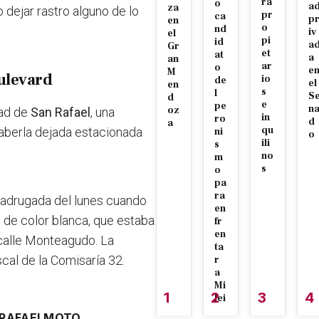
ra
o
a
za
dejar rastro alguno de lo
pr
ca
p
en
o
nd
iv
el
pi
id
a
Gr
et
at
a
an
ar
o
e
M
ulevard
io
de
el
en
s
l
S
d
e
pe
n
oz
dad de
San Rafael
, una
in
ro
d
a
qu
aberla dejada estacionada
ni
o
ili
s
no
m
s
o
pa
ra
 madrugada del lunes cuando
en
de color blanca, que estaba
fr
en
i calle Monteagudo
. La
ta
scal de la Comisaría 32.
r
a
Mi
1
2
3
4
lei
RAFAEL
MOTO