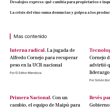
Desalojos express: qué cambia para propietarios e inqu
La crisis del vino suma denuncias y golpea a los produ
Mas contenido
Interna radical.
La jugada de
Tecnolog
Alfredo Cornejo para recuperar
Cornejo d
peso en la UCR nacional
advirtió q
liderazgo
Por
El Editor Mendoza
Por
Simón Bor
Primera Nacional.
Con un
Revés par
cambio, el equipo de Maipú para
Gobierno 