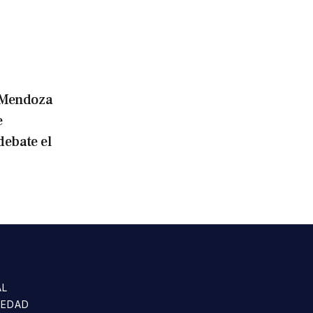
Mendoza
e
debate el
AL
IEDAD