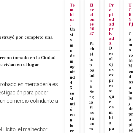
Te
El
Pr
U
m
ec
o
C
bl
ci
pi
R
or
on
ed
Y
.
es
ad
P
20
pr
.
Un
27
iv
C
si
estruyó por completo una
.
ad
ó
s
a.
Pi
m
m
D
ch
o
o
es
et
vo
de
erreno tomado en la Ciudad
al
to
tó
m
e vivían en el lugar
oj
p
M
ag
os
os
e
nit
ex
tul
d
ud
pr
a
o
4,
o robado en mercadería es
es
a
a
5
s:
Se
vestigación para poder
la
se
qu
rg
le
si
e un comercio colindante a
é
io
y
nti
ca
M
d
ó
m
as
p
co
bi
sa
o
n
a
co
pi
fu
pa
ilícito, el malhechor
m
e
er