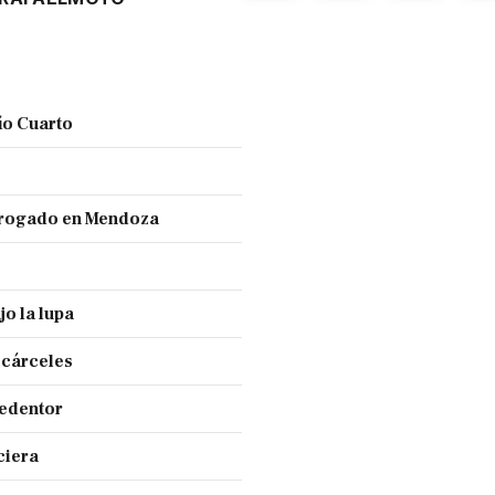
ío Cuarto
 drogado en Mendoza
jo la lupa
 cárceles
Redentor
ciera