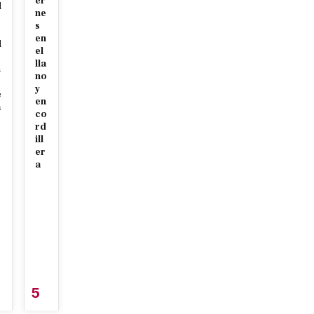
er
d
ne
r
s
en
d
el
lla
n
no
y
e
en
a
co
rd
ill
er
a
5