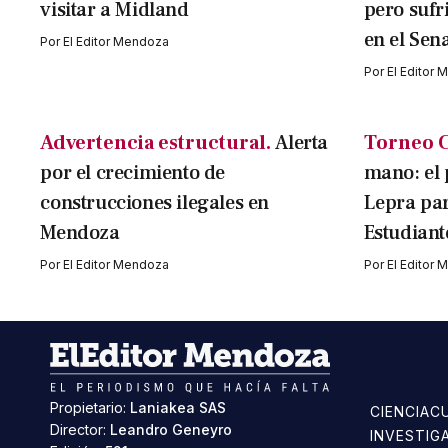
visitar a Midland
pero sufr
en el Sen
Por
El Editor Mendoza
Por
El Editor
Advertencia estructural.
Alerta
Torneo C
por el crecimiento de
mano: el 
construcciones ilegales en
Lepra par
Mendoza
Estudiant
Por
El Editor Mendoza
Por
El Editor
Propietario:
Laniakea SAS
CIENCIA
C
Director:
Leandro Geneyro
INVESTIG