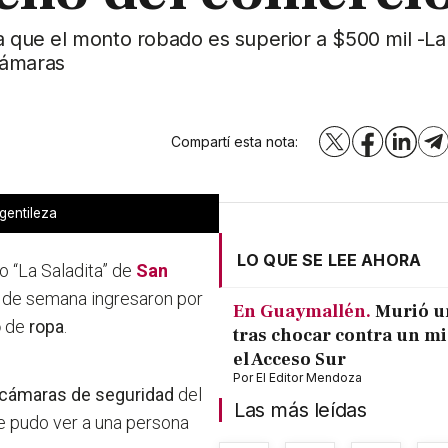
a que el monto robado es superior a $500 mil -La 
cámaras
Compartí esta nota:
X
Facebook
LinkedI
T
gentileza
LO QUE SE LEE AHORA
o “La Saladita” de
San
in de semana ingresaron por
En Guaymallén.
Murió u
o
de
ropa
.
tras chocar contra un m
el Acceso Sur
Por
El Editor Mendoza
cámaras de seguridad
del
Las más leídas
se pudo ver a una persona