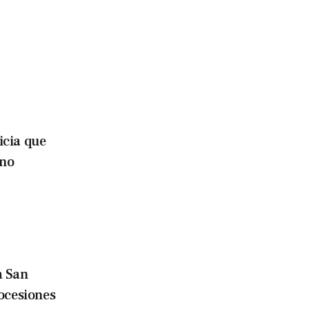
icia que
ino
a San
ocesiones