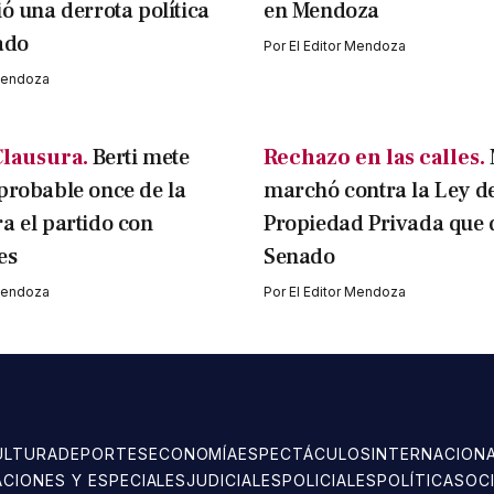
ió una derrota política
en Mendoza
ado
Por
El Editor Mendoza
 Mendoza
lausura.
Berti mete
Rechazo en las calles.
probable once de la
marchó contra la Ley d
a el partido con
Propiedad Privada que 
es
Senado
 Mendoza
Por
El Editor Mendoza
ULTURA
DEPORTES
ECONOMÍA
ESPECTÁCULOS
INTERNACION
ACIONES Y ESPECIALES
JUDICIALES
POLICIALES
POLÍTICA
SOC