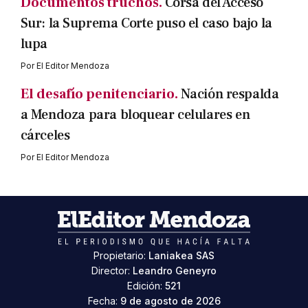
Documentos truchos.
Corsa del Acceso
Sur: la Suprema Corte puso el caso bajo la
lupa
Por
El Editor Mendoza
El desafío penitenciario.
Nación respalda
a Mendoza para bloquear celulares en
cárceles
Por
El Editor Mendoza
Propietario:
Laniakea SAS
Director:
Leandro Geneyro
Edición:
521
Fecha:
9 de agosto de 2026