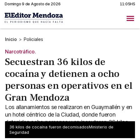
Domingo 9 de Agosto de 2026
11:05HS
Inicio
>
Policiales
Narcotráfico.
Secuestran 36 kilos de
cocaína y detienen a ocho
personas en operativos en el
Gran Mendoza
Los allanamientos se realizaron en Guaymallén y en
un hotel céntrico de la Ciudad, donde fueron
detenidas ocho personas y se incautaron 36 kilos
36 kilos de cocaína fueron decomisadosMinisterio de
de cocaína.
Seguridad