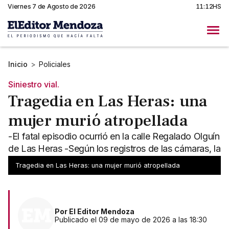
Viernes 7 de Agosto de 2026
11:12HS
Inicio
>
Policiales
Siniestro vial.
Tragedia en Las Heras: una
mujer murió atropellada
-El fatal episodio ocurrió en la calle Regalado Olguín
de Las Heras -Según los registros de las cámaras, la
víctima se habría arrojado al paso del vehículo
Tragedia en Las Heras: una mujer murió atropellada
Por
El Editor Mendoza
Publicado el 09 de mayo de 2026 a las 18:30