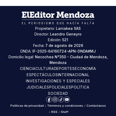
Propietario:
Laniakea SAS
Director:
Leandro Geneyro
Edición:
521
Fecha:
7 de agosto de 2026
DNDA:
IF-2025-64160724-APN-DNDA#MJ
Domicilio legal:
Necochea N°350 - Ciudad de Mendoza,
Mendoza
CIENCIA
CULTURA
DEPORTES
ECONOMÍA
ESPECTÁCULOS
INTERNACIONAL
INVESTIGACIONES Y ESPECIALES
JUDICIALES
POLICIALES
POLÍTICA
SOCIEDAD
Facebook
Instagram
TikTok
YouTube
Políticas de privacidad
/
Términos y condiciones
/
Contáctanos
/
RSS
/
Staff