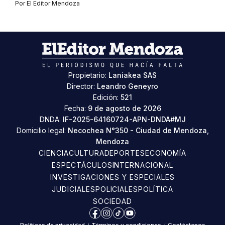
Por
El Editor Mendoza
Propietario:
Laniakea SAS
Director:
Leandro Geneyro
Edición:
521
Fecha:
9 de agosto de 2026
DNDA:
IF-2025-64160724-APN-DNDA#MJ
Domicilio legal:
Necochea N°350 - Ciudad de Mendoza,
Mendoza
CIENCIA
CULTURA
DEPORTES
ECONOMÍA
ESPECTÁCULOS
INTERNACIONAL
INVESTIGACIONES Y ESPECIALES
JUDICIALES
POLICIALES
POLÍTICA
SOCIEDAD
Facebook
Instagram
TikTok
YouTube
Políticas de privacidad
Términos y condiciones
Contáctanos