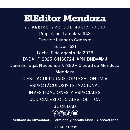
Propietario:
Laniakea SAS
Director:
Leandro Geneyro
Edición:
521
Fecha:
9 de agosto de 2026
DNDA:
IF-2025-64160724-APN-DNDA#MJ
Domicilio legal:
Necochea N°350 - Ciudad de Mendoza,
Mendoza
CIENCIA
CULTURA
DEPORTES
ECONOMÍA
ESPECTÁCULOS
INTERNACIONAL
INVESTIGACIONES Y ESPECIALES
JUDICIALES
POLICIALES
POLÍTICA
SOCIEDAD
Facebook
Instagram
TikTok
YouTube
Políticas de privacidad
/
Términos y condiciones
/
Contáctanos
/
RSS
/
Staff