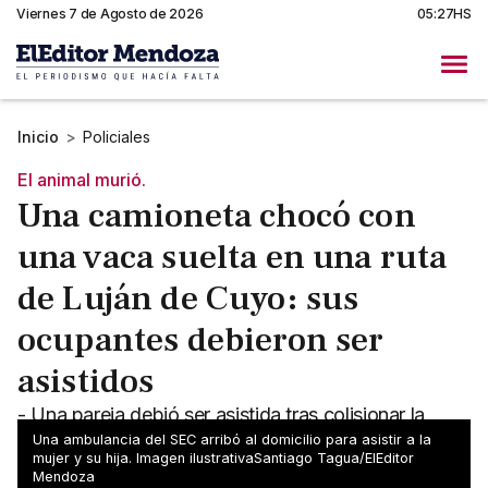
Viernes 7 de Agosto de 2026
05:27HS
Inicio
>
Policiales
El animal murió.
Una camioneta chocó con
una vaca suelta en una ruta
de Luján de Cuyo: sus
ocupantes debieron ser
asistidos
- Una pareja debió ser asistida tras colisionar la
camioneta en la que viajaban contra un animal que
Una ambulancia del SEC arribó al domicilio para asistir a la
mujer y su hija. Imagen ilustrativaSantiago Tagua/ElEditor
estaba sobre la calzada - El animal murió en el lugar
Mendoza