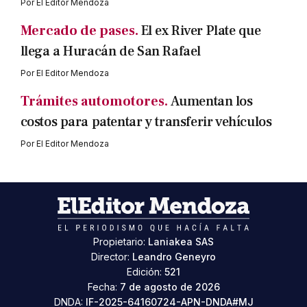
Por
El Editor Mendoza
Mercado de pases.
El ex River Plate que
llega a Huracán de San Rafael
Por
El Editor Mendoza
Trámites automotores.
Aumentan los
costos para patentar y transferir vehículos
Por
El Editor Mendoza
Propietario:
Laniakea SAS
Director:
Leandro Geneyro
Edición:
521
Fecha:
7 de agosto de 2026
DNDA:
IF-2025-64160724-APN-DNDA#MJ